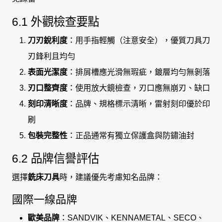
6.1 外觀檢查要點
刀刃銳利度
：用手指輕觸（注意安全），優質刀具刀
刃鋒利且均勻
表面光潔度
：排屑槽應光滑無瑕疵，鍍層均勻無剝落
刃口整齊度
：使用放大鏡檢查，刃口應無崩刃、缺口
刻印清晰度
：品牌、規格標示清晰，雷射刻印優於印
刷
包裝完整性
：正品通常有獨立保護盒與防鏽油封
6.2 品牌信譽評估
選擇
銑床刀具
時，建議優先考慮知名品牌：
國際一線品牌
歐美品牌
：SANDVIK、KENNAMETAL、SECO、