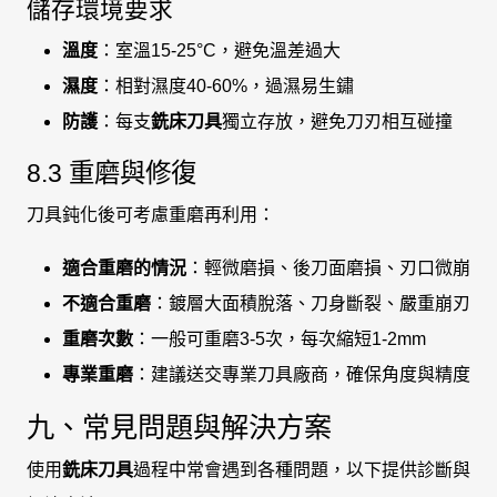
儲存環境要求
溫度
：室溫15-25°C，避免溫差過大
濕度
：相對濕度40-60%，過濕易生鏽
防護
：每支
銑床刀具
獨立存放，避免刀刃相互碰撞
8.3 重磨與修復
刀具鈍化後可考慮重磨再利用：
適合重磨的情況
：輕微磨損、後刀面磨損、刃口微崩
不適合重磨
：鍍層大面積脫落、刀身斷裂、嚴重崩刃
重磨次數
：一般可重磨3-5次，每次縮短1-2mm
專業重磨
：建議送交專業刀具廠商，確保角度與精度
九、常見問題與解決方案
使用
銑床刀具
過程中常會遇到各種問題，以下提供診斷與