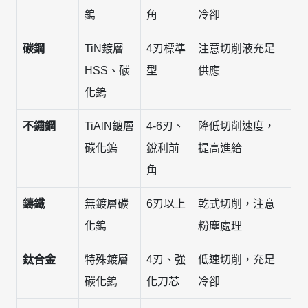
鎢
角
冷卻
碳鋼
TiN鍍層
4刃標準
注意切削液充足
HSS、碳
型
供應
化鎢
不鏽鋼
TiAlN鍍層
4-6刃、
降低切削速度，
碳化鎢
銳利前
提高進給
角
鑄鐵
無鍍層碳
6刃以上
乾式切削，注意
化鎢
粉塵處理
鈦合金
特殊鍍層
4刃、強
低速切削，充足
碳化鎢
化刀芯
冷卻