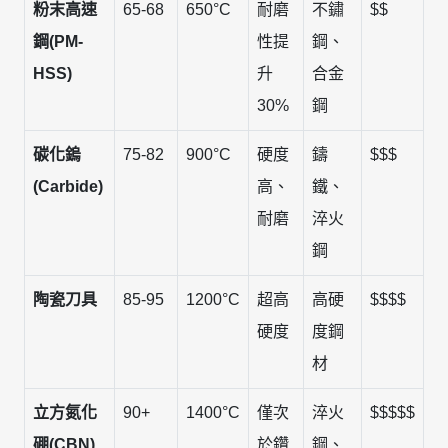
粉末高速
65-68
650°C
耐磨
不鏽
$$
鋼(PM-
性提
鋼、
HSS)
升
合金
30%
鋼
碳化鎢
75-82
900°C
硬度
鑄
$$$
(Carbide)
高、
鐵、
耐磨
淬火
鋼
陶瓷刀具
85-95
1200°C
超高
高硬
$$$$
硬度
度鋼
材
立方氮化
90+
1400°C
僅次
淬火
$$$$$
硼(CBN)
於鑽
鋼、