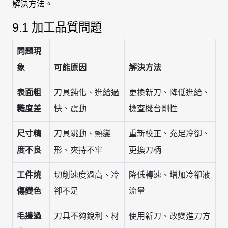
解決方法。
9.1 加工品質問題
問題現
象
可能原因
解決方法
表面粗
刀具鈍化、進給過
更換新刀、降低進給、
糙度差
快、震動
檢查機台剛性
尺寸精
刀具跳動、熱變
重新校正、充足冷卻、
度不良
形、夾持不牢
更換刀柄
工件燒
切削速度過高、冷
降低轉速、增加冷卻液
傷變色
卻不足
流量
毛邊過
刀具不夠銳利、材
使用新刀、改變進刀方