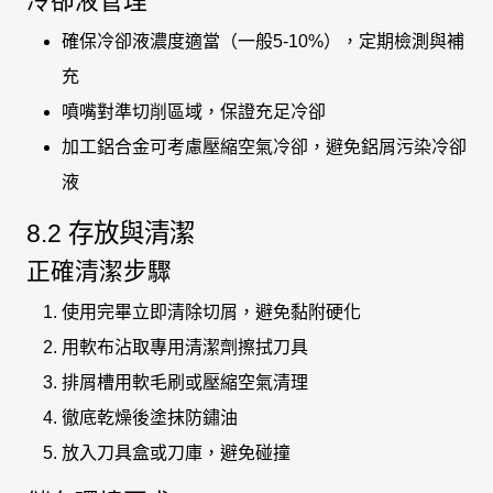
冷卻液管理
確保冷卻液濃度適當（一般5-10%），定期檢測與補
充
噴嘴對準切削區域，保證充足冷卻
加工鋁合金可考慮壓縮空氣冷卻，避免鋁屑污染冷卻
液
8.2 存放與清潔
正確清潔步驟
使用完畢立即清除切屑，避免黏附硬化
用軟布沾取專用清潔劑擦拭刀具
排屑槽用軟毛刷或壓縮空氣清理
徹底乾燥後塗抹防鏽油
放入刀具盒或刀庫，避免碰撞