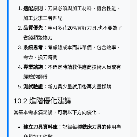
適配原則
：刀具必須與加工材料、機台性能、
加工要求三者匹配
品質優先
：寧可多花20%買好刀具,也不要為了
省錢頻繁換刀
系統思考
：考慮總成本而非單價，包含效率、
壽命、換刀時間
專業諮詢
：不確定時請教供應商技術人員或有
經驗的師傅
測試驗證
：新刀具少量試用後再大量採購
10.2 進階優化建議
當基本需求滿足後，可朝以下方向優化：
建立刀具資料庫
：記錄每種
銑床刀具
的使用壽
命與加工件數