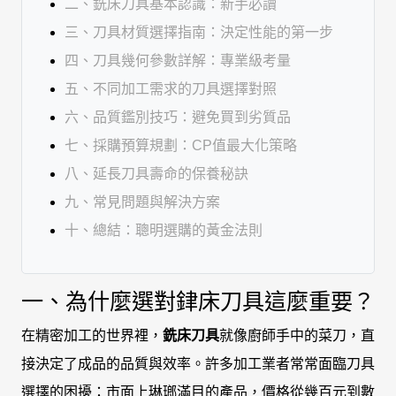
二、銑床刀具基本認識：新手必讀
三、刀具材質選擇指南：決定性能的第一步
四、刀具幾何參數詳解：專業級考量
五、不同加工需求的刀具選擇對照
六、品質鑑別技巧：避免買到劣質品
七、採購預算規劃：CP值最大化策略
八、延長刀具壽命的保養秘訣
九、常見問題與解決方案
十、總結：聰明選購的黃金法則
一、為什麼選對銉床刀具這麼重要？
在精密加工的世界裡，
銑床刀具
就像廚師手中的菜刀，直
接決定了成品的品質與效率。許多加工業者常常面臨刀具
選擇的困擾：市面上琳瑯滿目的產品，價格從幾百元到數