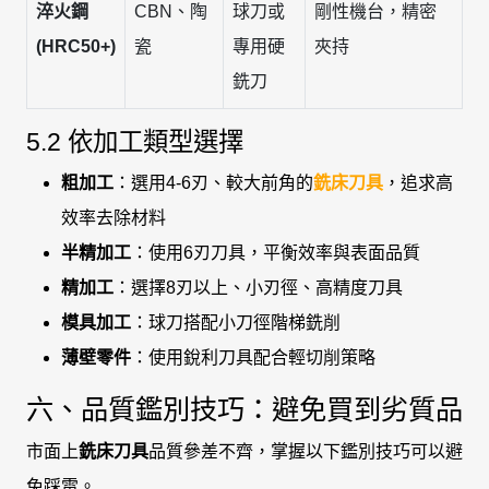
淬火鋼
CBN、陶
球刀或
剛性機台，精密
(HRC50+)
瓷
專用硬
夾持
銑刀
5.2 依加工類型選擇
粗加工
：選用4-6刃、較大前角的
銑床刀具
，追求高
效率去除材料
半精加工
：使用6刃刀具，平衡效率與表面品質
精加工
：選擇8刃以上、小刃徑、高精度刀具
模具加工
：球刀搭配小刀徑階梯銑削
薄壁零件
：使用銳利刀具配合輕切削策略
六、品質鑑別技巧：避免買到劣質品
市面上
銑床刀具
品質參差不齊，掌握以下鑑別技巧可以避
免踩雷。