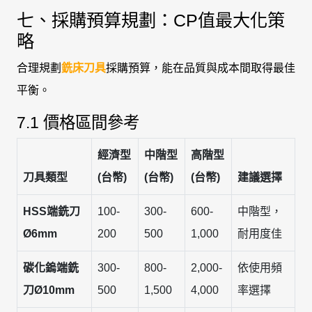
七、採購預算規劃：CP值最大化策
略
合理規劃
銑床刀具
採購預算，能在品質與成本間取得最佳
平衡。
7.1 價格區間參考
經濟型
中階型
高階型
刀具類型
(台幣)
(台幣)
(台幣)
建議選擇
HSS端銑刀
100-
300-
600-
中階型，
Ø6mm
200
500
1,000
耐用度佳
碳化鎢端銑
300-
800-
2,000-
依使用頻
刀Ø10mm
500
1,500
4,000
率選擇