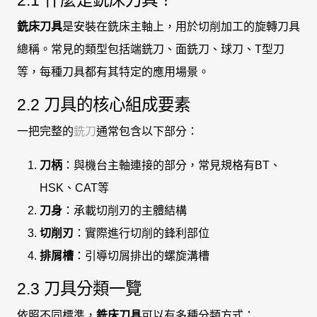
銑床刀具
是安裝在銑床主軸上，用於切削加工的旋轉刀具
總稱。常見的類型包括端銑刀、面銑刀、球刀、T型刀
等，每種刀具都有其特定的應用場景。
2.2 刀具的核心組成要素
一把完整的
銑刀
通常包含以下部分：
刀柄
：與機台主軸連接的部分，常見規格有BT、
HSK、CAT等
刀身
：承載切削刃的主體結構
切削刃
：實際進行切削的鋒利部位
排屑槽
：引導切屑排出的螺旋溝槽
2.3 刀具分類一覽
依照不同標準，
銑床刀具
可以有多種分類方式：