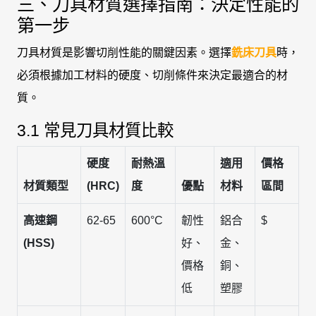
三、刀具材質選擇指南：決定性能的
第一步
刀具材質是影響切削性能的關鍵因素。選擇
銑床刀具
時，
必須根據加工材料的硬度、切削條件來決定最適合的材
質。
3.1 常見刀具材質比較
硬度
耐熱溫
適用
價格
材質類型
(HRC)
度
優點
材料
區間
高速鋼
62-65
600°C
韌性
鋁合
$
(HSS)
好、
金、
價格
銅、
低
塑膠