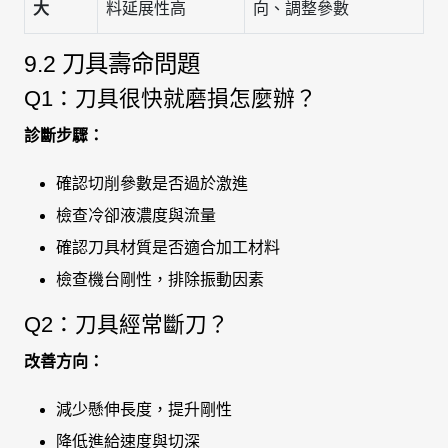
大
料延展性高
向、調整參數
9.2 刀具壽命問題
Q1：刀具很快就磨損怎麼辦？
診斷步驟：
確認切削參數是否過於激進
檢查冷卻液濃度與流量
確認刀具材質是否適合加工材料
檢查機台剛性，排除振動因素
Q2：刀具經常斷刀？
改善方向：
減少懸伸長度，提升剛性
降低進給速度與切深