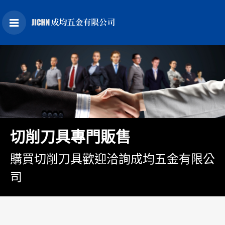
切削刀具專門販售
購買切削刀具歡迎洽詢成均五金有限公
司