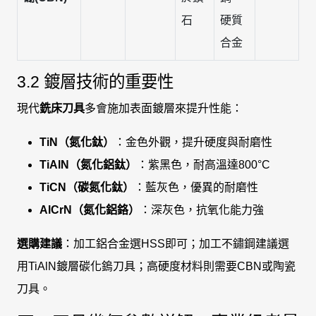
石
硬質
合金
3.2 鍍層技術的重要性
現代
銑床刀具
多會施加表面鍍層來提升性能：
TiN（氮化鈦）
：金色外觀，提升硬度與耐磨性
TiAlN（氮化鋁鈦）
：紫黑色，耐高溫達800°C
TiCN（碳氮化鈦）
：藍灰色，優異的耐磨性
AlCrN（氮化鋁鉻）
：深灰色，抗氧化能力強
選購建議
：加工鋁合金選HSS即可；加工不鏽鋼建議選
用TiAlN鍍層碳化鎢刀具；高硬度材料則需要CBN或陶瓷
刀具。