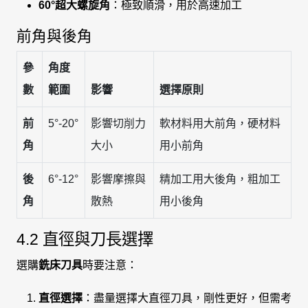
60°超大螺旋角
：極致順滑，用於高速加工
前角與後角
參
角度
數
範圍
影響
選擇原則
前
5°-20°
影響切削力
軟材料用大前角，硬材料
角
大小
用小前角
後
6°-12°
影響摩擦與
精加工用大後角，粗加工
角
散熱
用小後角
4.2 直徑與刀長選擇
選購
銑床刀具
時要注意：
直徑選擇
：盡量選擇大直徑刀具，剛性更好，但需考