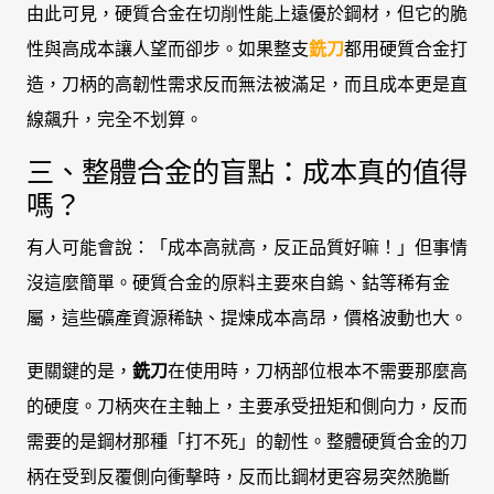
由此可見，硬質合金在切削性能上遠優於鋼材，但它的脆
性與高成本讓人望而卻步。如果整支
銑刀
都用硬質合金打
造，刀柄的高韌性需求反而無法被滿足，而且成本更是直
線飆升，完全不划算。
三、整體合金的盲點：成本真的值得
嗎？
有人可能會說：「成本高就高，反正品質好嘛！」但事情
沒這麼簡單。硬質合金的原料主要來自鎢、鈷等稀有金
屬，這些礦產資源稀缺、提煉成本高昂，價格波動也大。
更關鍵的是，
銑刀
在使用時，刀柄部位根本不需要那麼高
的硬度。刀柄夾在主軸上，主要承受扭矩和側向力，反而
需要的是鋼材那種「打不死」的韌性。整體硬質合金的刀
柄在受到反覆側向衝擊時，反而比鋼材更容易突然脆斷