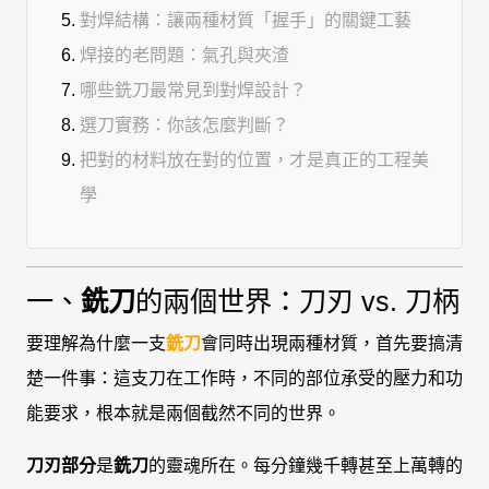
對焊結構：讓兩種材質「握手」的關鍵工藝
焊接的老問題：氣孔與夾渣
哪些銑刀最常見到對焊設計？
選刀實務：你該怎麼判斷？
把對的材料放在對的位置，才是真正的工程美
學
一、
銑刀
的兩個世界：刀刃 vs. 刀柄
要理解為什麼一支
銑刀
會同時出現兩種材質，首先要搞清
楚一件事：這支刀在工作時，不同的部位承受的壓力和功
能要求，根本就是兩個截然不同的世界。
刀刃部分
是
銑刀
的靈魂所在。每分鐘幾千轉甚至上萬轉的