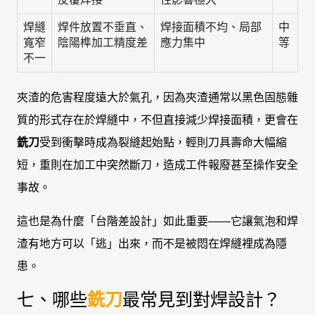
焊縫
焊件放置不垂直、
焊接面積不均、局部
中
寬窄
陰陽榫加工精度差
應力集中
等
不一
夾渣的危害程度遠大於氣孔，因為夾渣通常以黑色固態雜
質的形式存在於焊縫中，不但直接減少焊接面積，更會在
銑刀
受到衝擊時成為裂縫起始點，輕則刀具壽命大幅縮
短，重則在加工中突然斷刀，造成工件報廢甚至操作安全
事故。
這也是為什麼「台階差設計」如此重要——它讓氣泡和焊
渣有地方可以「逃」出來，而不是被悶在焊縫裡成為隱
患。
七、哪些
銑刀
最常見到對焊設計？