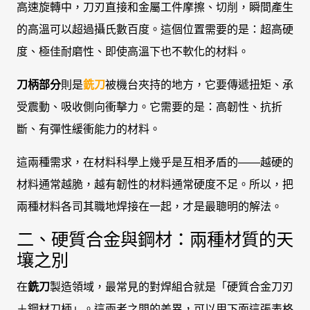
高速旋轉中，刀刃直接和金屬工件摩擦、切削，瞬間產生
的高溫可以超過攝氏數百度。這個位置需要的是：超高硬
度、極佳耐磨性、即使高溫下也不軟化的材料。
刀柄部分
則是
銑刀
被機台夾持的地方，它要傳遞扭矩、承
受震動、吸收側向衝擊力。它需要的是：高韌性、抗折
斷、有彈性緩衝能力的材料。
這兩種需求，在材料科學上幾乎是互相矛盾的——越硬的
材料通常越脆，越有韌性的材料通常硬度不足。所以，把
兩種材料各司其職地焊接在一起，才是最聰明的解法。
二、硬質合金與鋼材：兩種材質的天
壤之別
在
銑刀
製造領域，最常見的對焊組合就是「硬質合金刀刃
＋鋼材刀柄」。這兩者之間的差異，可以用下面這張表格