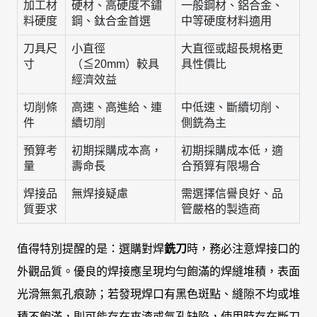
加工材
硬材、高硬度不鏽
一般鋼材、鋁合金、
料硬度
鋼、鈦合金首選
中等硬度材料適用
刀具尺
小直徑
大直徑或超長規格更
寸
（≦20mm）較具
具性價比
經濟效益
切削條
高速、高進給、連
中低速、斷續切削、
件
續切削
側銑為主
預算考
初期採購成本高，
初期採購成本低，適
量
壽命長
合預算有限場合
焊接品
無焊接疑慮
需選擇信譽良好、品
質要求
管嚴格的製造商
值得特別提醒的是：選購對焊
銑刀
時，務必注意焊接口的
外觀品質。優良的焊接應呈現均勻飽滿的焊縫堆積，表面
光滑無氣孔痕跡；若發現焊口有黑色斑點、縫隙不均或堆
積不飽滿，則可能存在夾渣或氣孔缺陷，使用時存在斷刀