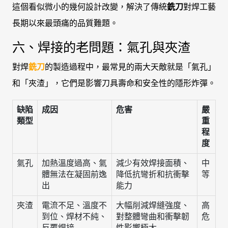
這個看似微小的幾何設計改變，解決了傳統
銑刀
對焊工藝
長期以來最頭痛的品質難題。
六、焊接的老問題：氣孔與夾渣
對焊
銑刀
的製造過程中，最常見的兩大天敵就是「氣孔」
和「夾渣」，它們是影響刀具壽命和安全性的隱形炸彈。
缺陷
成因
危害
嚴
類型
重
程
度
氣孔
加熱溫度過高、氣
減少有效焊接面積、
中
體無法在凝固前逸
降低抗彎折和抗衝擊
等
出
能力
夾渣
電流不足、溫度不
大幅削減焊縫強度、
高
到位、焊材不純、
對整體彎曲和衝擊韌
危
反覆焊接
性影響極大