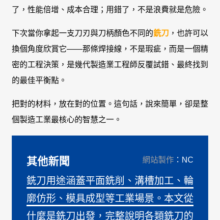
了，性能倍增、成本合理；用錯了，不是浪費就是危險。
下次當你拿起一支刀刃與刀柄顏色不同的
銑刀
，也許可以
換個角度欣賞它——那條焊接線，不是瑕疵，而是一個精
密的工程決策，是幾代製造業工程師反覆試錯、最終找到
的最佳平衡點。
把對的材料，放在對的位置。這句話，說來簡單，卻是整
個製造工業最核心的智慧之一。
其他新聞
網站製作
：NC
銑刀用途涵蓋平面銑削、溝槽加工、輪
廓仿形、模具成型等工業場景。本文從
什麼是銑刀出發，完整說明各類銑刀的