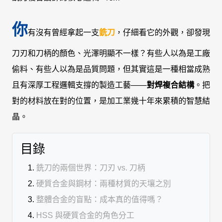
你
有沒有曾經拿起一支
銑刀
，仔細看它的外觀，卻發現
刀刃和刀柄的顏色、光澤明顯不一樣？有些人以為是工廠
偷料、有些人以為是品質問題，但其實這是一種相當成熟
且有深厚工程邏輯支撐的製造工藝——
對焊複合結構
。把
對的材料放在對的位置，是加工業幾十年來累積的智慧結
晶。
目錄
銑刀的兩個世界：刀刃 vs. 刀柄
硬質合金與鋼材：兩種材質的天壤之別
整體合金的盲點：成本真的值得嗎？
HSS 與硬質合金的角色分工