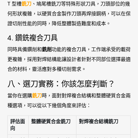
T 型槽
銑刀
、鳩尾槽銑刀等特殊形狀刀具，刀頭部位的幾
何形狀複雜，以硬質合金製作刀頭再焊接鋼柄，可以在保
證切削性能的同時，降低整體製造難度和成本。
4. 鑽銑複合刀具
同時具備鑽削和
銑削
功能的複合刀具，工作端承受的載荷
更複雜，採用對焊結構能讓設計者針對不同部位選擇最適
合的材料，靈活應對多種切削需求。
八、選刀實務：你該怎麼判斷？
當你在選購
銑刀
時，面對對焊複合結構和整體硬質合金兩
種選項，可以從以下幾個角度來評估：
評估面
整體硬質合金銑刀
對焊複合結構銑刀
向