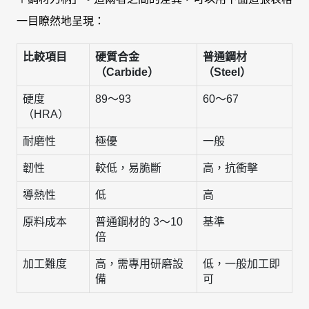
一目瞭然地呈現：
比較項目
硬質合金
普通鋼材
（Carbide）
（Steel）
硬度
89～93
60～67
（HRA）
耐磨性
極優
一般
韌性
較低，易脆斷
高，抗衝擊
導熱性
低
高
原料成本
普通鋼材的 3～10
基準
倍
加工難度
高，需專用研磨設
低，一般加工即
備
可