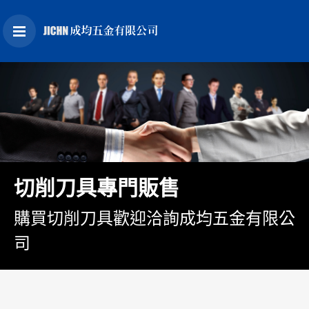
切削刀具專門販售
購買切削刀具歡迎洽詢成均五金有限公
司