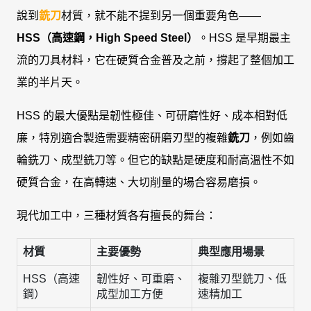
說到
銑刀
材質，就不能不提到另一個重要角色——
HSS（高速鋼，High Speed Steel）
。HSS 是早期最主
流的刀具材料，它在硬質合金普及之前，撐起了整個加工
業的半片天。
HSS 的最大優點是韌性極佳、可研磨性好、成本相對低
廉，特別適合製造需要精密研磨刃型的複雜
銑刀
，例如齒
輪銑刀、成型銑刀等。但它的缺點是硬度和耐高溫性不如
硬質合金，在高轉速、大切削量的場合容易磨損。
現代加工中，三種材質各有擅長的舞台：
材質
主要優勢
典型應用場景
HSS（高速
韌性好、可重磨、
複雜刃型銑刀、低
鋼）
成型加工方便
速精加工