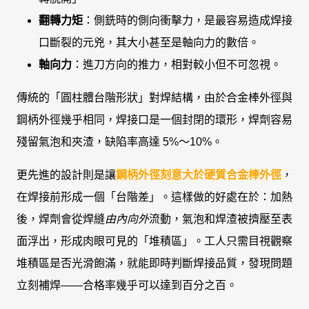
翻轉力矩
：側銑時的側向衝擊力，是最容易造成焊接
口斷裂的元兇，其大小甚至是軸向力的數倍。
軸向力
：進刀方向的推力，相對較小但不可忽視。
傳統的「圓柱體台階形狀」對焊結構，由於合金棒外徑與
鋼柄外徑幾乎相同，焊接口是一個封閉的環形，焊劑容易
殘留氣泡和夾渣，缺陷率高達 5%～10%。
更先進的設計則是讓
鋼柄外徑刻意大於硬質合金棒外徑
，
在焊接前形成一個「台階差」。這樣做的好處在於：加熱
後，焊劑會從焊縫
由內向外
流動，氣泡和焊渣被擠壓至表
面浮出，形成肉眼可見的「堆積區」。工人只需目視觀察
堆積區是否光滑飽滿，就能即時判斷焊接品質，發現問題
立刻補焊——合格率幾乎可以達到百分之百。