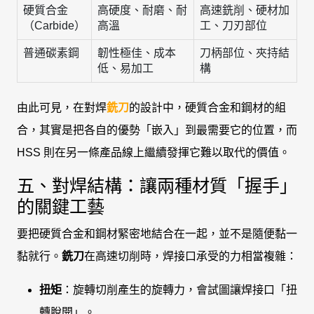
硬質合金
高硬度、耐磨、耐
高速銑削、硬材加
（Carbide）
高溫
工、刀刃部位
普通碳素鋼
韌性極佳、成本
刀柄部位、夾持結
低、易加工
構
由此可見，在對焊
銑刀
的設計中，硬質合金和鋼材的組
合，其實是把各自的優勢「嵌入」到最需要它的位置，而
HSS 則在另一條產品線上繼續發揮它難以取代的價值。
五、對焊結構：讓兩種材質「握手」
的關鍵工藝
要把硬質合金和鋼材緊密地結合在一起，並不是隨便黏一
黏就行。
銑刀
在高速切削時，焊接口承受的力相當複雜：
扭矩
：旋轉切削產生的旋轉力，會試圖讓焊接口「扭
轉脫開」。