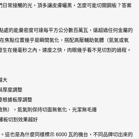
們日常接觸的光，頂多讓皮膚曬黑，怎麼可能切開鋼板？答案
點處的能量密度可達每平方公分數百萬瓦，遠超過任何金屬的
，金屬在焦點位置幾乎是瞬間氣化，搭配高壓輔助氣體（氮氣或氧
發生在幾毫秒之內，速度之快，肉眼幾乎看不見切割的過程。
越大
與厚度調整
要根據板厚調整
放熱），氮氣則保持切面無氧化、光潔無毛邊
薄板切割效果越好
。這也是為什麼同樣標示 6000 瓦的機台，不同品牌切出來的