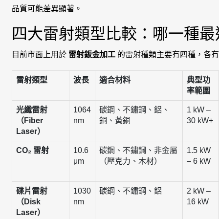
品質可能差異顯著。
四大雷射類型比較：哪一種最
目前市面上用於
雷射鈑金加工
的雷射種類主要有四種，各有
雷射類型
波長
適合材料
典型功
率範圍
光纖雷射
1064
碳鋼、不鏽鋼、鋁、
1 kW –
（Fiber
nm
銅、黃銅
30 kW+
Laser）
CO₂ 雷射
10.6
碳鋼、不鏽鋼、非金屬
1.5 kW
μm
（壓克力、木材）
– 6 kW
碟片雷射
1030
碳鋼、不鏽鋼、鋁
2 kW –
（Disk
nm
16 kW
Laser）