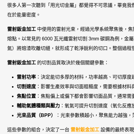
很多人第一次聽到「用光切金屬」都覺得不可思議，畢竟我
在於能量密度。
雷射鈑金加工
中使用的雷射光束，經過光學系統聚焦後，焦
熔點。以常見的 6000 瓦光纖雷射切割 3mm 碳鋼為例
氣）將熔渣吹離切縫，就形成了乾淨銳利的切口。整個過程
雷射鈑金加工
的切割品質取決於幾個關鍵參數：
雷射功率
：決定能切多厚的材料，功率越高、可切厚度
切割速度
：影響生產效率與切面粗糙度，需要根據材料
焦點位置
：焦點偏上或偏下都會影響切面品質，通常需
輔助氣體種類與壓力
：氧氣可提升切割速度（氧化反應
光束品質（BPP）
：光束參數積越小，聚焦能力越強，
這些參數的組合，決定了一台
雷射鈑金加工
設備的最終表現