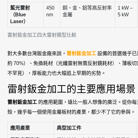
藍光雷射
450
銅、金、鋁等高反射率
1 kW –
（Blue
nm
金屬
5 kW
Laser）
雷射鈑金加工四大雷射類型比較
對大多數台灣鈑金廠來說，
雷射鈑金加工
設備的首選幾乎已是
約 70%）、免換耗材（光纖雷射無需反射鏡耗材）、薄板切割
不罕見），厚板能力也大幅追上早期的劣勢。
雷射鈑金加工的主要應用場景
雷射鈑金加工
的應用範圍，遠比一般人想像的廣泛。從你每
殼，幾乎每一個使用金屬板材的產業，都少不了它的參與。
應用產業
典型加工件