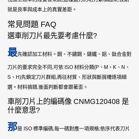
就是良率與成本上的真實差距。
常見問題 FAQ
選車削刀片最先要考慮什麼?
最
先確認加工材料。鋼、不鏽鋼、鑄鐵、鋁、鈦合金對
刀片的要求完全不同,可依 ISO 材料分類(P、M、K、N、
S、H)先鎖定刀片群組,再往材質、形狀與斷屑槽逐項細
選。材料搞錯,後面判斷都會跟著歪。
車削刀片上的編碼像 CNMG120408 是
什麼意思?
那
是 ISO 標準編碼,每一碼對應一項規格:依序代表刀片