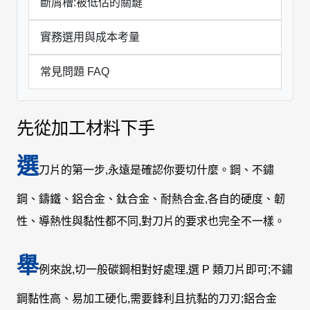
斷屑槽:被低估的關鍵
實務選用與成本考量
常見問題 FAQ
先從加工材料下手
選
刀片的第一步,永遠是確認你要切什麼。鋼、不鏽
鋼、鑄鐵、鋁合金、鈦合金、耐熱合金,各自的硬度、韌
性、導熱性與黏性都不同,對刀片的要求也完全不一樣。
舉
例來說,切一般碳鋼相對好處理,選 P 類刀片即可;不鏽
鋼黏性高、易加工硬化,需要鋒利且抗黏的刀刃;鋁合金