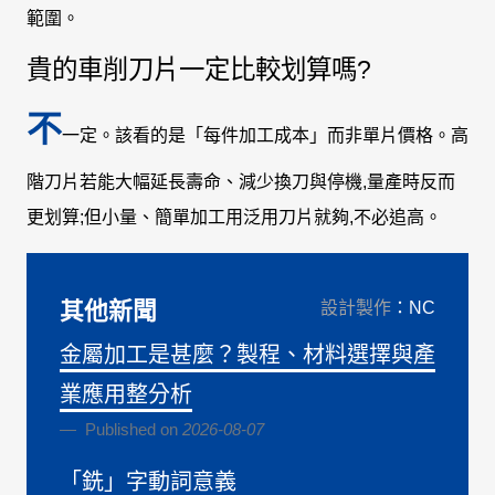
範圍。
貴的車削刀片一定比較划算嗎?
不
一定。該看的是「每件加工成本」而非單片價格。高
階刀片若能大幅延長壽命、減少換刀與停機,量產時反而
更划算;但小量、簡單加工用泛用刀片就夠,不必追高。
其他新聞
設計製作
：NC
金屬加工是甚麼？製程、材料選擇與產
業應用整分析
Published on
2026-08-07
「銑」字動詞意義