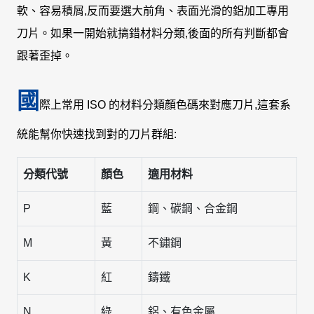
軟、容易積屑,反而要選大前角、表面光滑的鋁加工專用
刀片。如果一開始就搞錯材料分類,後面的所有判斷都會
跟著歪掉。
國
際上常用 ISO 的材料分類顏色碼來對應刀片,這套系
統能幫你快速找到對的刀片群組:
分類代號
顏色
適用材料
P
藍
鋼、碳鋼、合金鋼
M
黃
不鏽鋼
K
紅
鑄鐵
N
綠
鋁、有色金屬