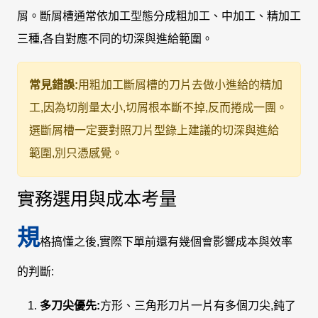
屑。斷屑槽通常依加工型態分成粗加工、中加工、精加工
三種,各自對應不同的切深與進給範圍。
常見錯誤:
用粗加工斷屑槽的刀片去做小進給的精加
工,因為切削量太小,切屑根本斷不掉,反而捲成一團。
選斷屑槽一定要對照刀片型錄上建議的切深與進給
範圍,別只憑感覺。
實務選用與成本考量
規
格搞懂之後,實際下單前還有幾個會影響成本與效率
的判斷:
多刀尖優先:
方形、三角形刀片一片有多個刀尖,鈍了