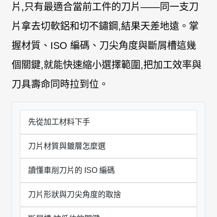
片,只有最適合當前工件的刀片——同一支刀
片拿去切軟鋁和切不鏽鋼,結果天差地遠。掌
握材質、ISO 編碼、刀尖角度與斷屑槽這幾
個關鍵,就能快速縮小選擇範圍,把加工效率與
刀具壽命同時拉到位。
先從加工材料下手
刀片材質與鍍層怎麼選
讀懂車削刀片的 ISO 編碼
刀片形狀與刀尖角度的取捨