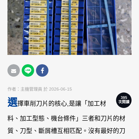
作者：
主機管理員
於 2026-06-15
395
選
次閱讀
擇
車削刀片
的核心,是讓「加工材
料、加工型態、機台條件」三者和刀片的材
質、刀型、斷屑槽互相匹配。沒有最好的刀