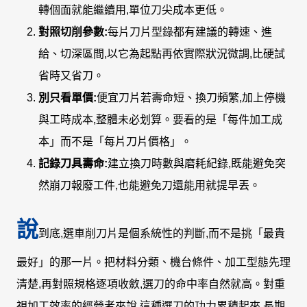
轉個面就能繼續用,單位刀尖成本更低。
對照切削參數:
每片刀片型錄都有建議的轉速、進
給、切深區間,以它為起點再依實際狀況微調,比硬試
省時又省刀。
別只看單價:
便宜刀片若壽命短、換刀頻繁,加上停機
與工時成本,整體未必划算。要看的是「每件加工成
本」而不是「每片刀片價格」。
記錄刀具壽命:
建立換刀時數與磨耗紀錄,既能避免突
然崩刀報廢工件,也能避免刀還能用就提早丟。
說
到底,選車削刀片是個系統性的判斷,而不是挑「最貴
最好」的那一片。把材料分類、機台條件、加工型態先理
清楚,再對照規格逐項收斂,選刀的命中率自然就高。對重
視加工效率的經營者來說,這種選刀的功力累積起來,長期