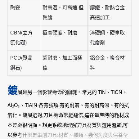
陶瓷
耐高溫、可高速,但
鑄鐵、耐熱合金
較脆
高速加工
CBN(立方
極高硬度、耐磨
淬硬鋼、硬車取
氮化硼)
代磨削
PCD(聚晶
超耐磨、加工面極
鋁合金、複合材
鑽石)
佳
料
鍍
層是另一個影響壽命的關鍵。常見的 TiN、TiCN、
Al₂O₃、TiAlN 各有強項:有的耐磨、有的耐高溫、有的抗
氧化。鍍層選對,刀片壽命常能翻倍,這在量產時的耗材成
本差距很明顯。想更系統地理解刀具材質與選用邏輯,可
以參考
什麼是車削刀具:材質、種類、幾何角度與保養全