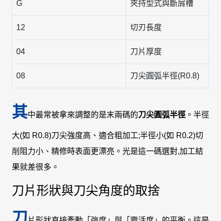
G
夾持型式與斷屑槽
12
切刃長度
04
刀片厚度
08
刀尖圓弧半徑(R0.8)
其
中最常被拿來調整的是末兩碼的
刀尖圓弧半徑
。半徑
大(如 R0.8)刀尖強度高、適合粗加工;半徑小(如 R0.2)切
削阻力小、精修時表面更漂亮。光是這一碼選對,加工結
果就差很多。
刀片形狀與刀尖角度的取捨
刀
片形狀直接牽動「強度」與「靈活度」的平衡。這是