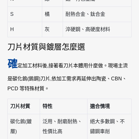
S
橘
耐熱合金、鈦合金
H
灰
淬硬鋼、高硬度材料
刀片材質與鍍層怎麼選
確
定加工材料後,接著看刀片本體用什麼做。現場主流
是碳化鎢(鎢鋼)刀片,依加工需求再延伸出陶瓷、CBN、
PCD 等特殊材質。
刀片材質
特性
適合情境
碳化鎢(鍍
泛用、耐磨耐熱、
絕大多數鋼、不
層)
性價比高
鏽鋼車削