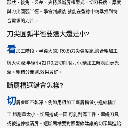
形狀、後角、公差、夾持與斷屑槽型式、切刃長度、厚度
與刀尖圓弧半徑。學會判讀後,就能在型錄中精準找到符
合需求的刀片。
刀尖圓弧半徑要選大還是小?
看
加工階段。半徑大(如 R0.8)刀尖強度高,適合粗加工
與大切深;半徑小(如 R0.2)切削阻力小,精加工時表面更光
潔。粗精分開選,效果最好。
斷屑槽選錯會怎樣?
切
屑會斷不乾淨。例如用粗加工斷屑槽做小進給精加
工,切削量太小、切屑捲成一團,可能刮傷工件、纏繞刀具
或被迫停機清屑。選斷屑槽要對照型錄建議的切深與進給