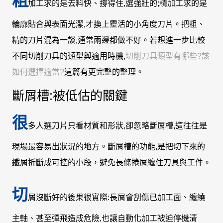
粗
加工求的是去料快、撐得住,選強壯的;精加工求的是
輪廓貼合與表面光潔,才換上靈活的小角度刀片。把粗、
精的刀片混為一談,通常兩邊都做不好。若想進一步比較
不同切削刀具的類型與適用時機,
切削刀具類型有哪些?該
如何選擇適當?
這篇有更完整的整理。
斷屑槽:被低估的關鍵
很
多人選刀片只看材質和形狀,卻忽略斷屑槽,這往往是
現場最容易出狀況的地方。斷屑槽的功能,是把切下來的
鐵屑折斷成可控的小段，避免長條捲屑纏住刀具與工件。
切
屑沒斷好的後果很實際:長屑會刮傷已加工面、纏繞
主軸、甚至彈飛造成危險,也讓自動化加工被迫停機清