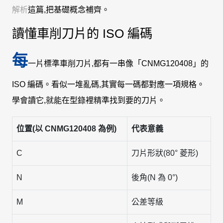
解析
這篇,把基礎概念補齊。
讀懂車削刀片的 ISO 編碼
每
一片標準車削刀片,都有一串像「CNMG120408」的
ISO 編碼。看似一堆亂碼,其實每一碼都對應一項規格。
學會讀它,就能在型錄裡精準找到要的刀片。
位置(以 CNMG120408 為例)
代表意義
C
刀片形狀(80° 菱形)
N
後角(N 為 0°)
M
公差等級