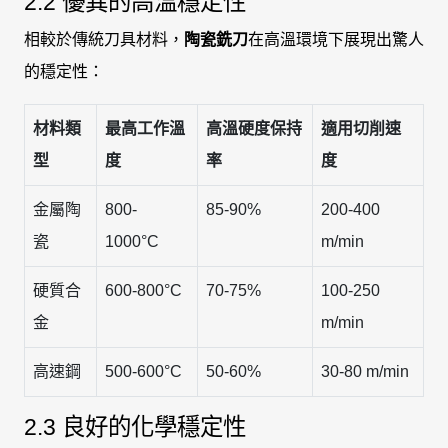
2.2 優異的高溫穩定性
相較於傳統刀具材料，
陶瓷銑刀
在高溫環境下展現出驚人
的穩定性：
材料類
最高工作溫
高溫硬度保持
適用切削速
型
度
率
度
金屬陶
800-
85-90%
200-400
瓷
1000°C
m/min
硬質合
600-800°C
70-75%
100-250
金
m/min
高速鋼
500-600°C
50-60%
30-80 m/min
2.3 良好的化學穩定性