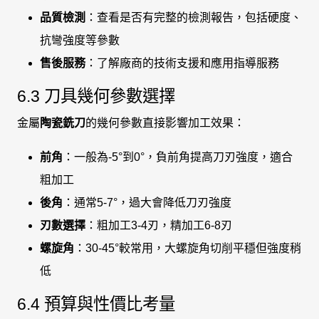
品質檢測
：查看是否有完整的檢測報告，包括硬度、
抗彎強度等參數
售後服務
：了解廠商的技術支援和應用指導服務
6.3 刀具幾何參數選擇
金屬
陶瓷銑刀
的幾何參數直接影響加工效果：
前角
：一般為-5°到0°，負前角提高刀刃強度，適合
粗加工
後角
：通常5-7°，過大會降低刀刃強度
刃數選擇
：粗加工3-4刃，精加工6-8刃
螺旋角
：30-45°較常用，大螺旋角切削平穩但強度稍
低
6.4 預算與性價比考量