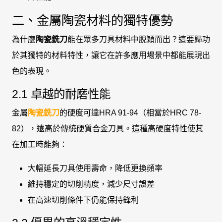
二、金屬陶瓷材料的獨特優勢
為什麼
陶瓷銑刀
能在眾多刀具材料中脫穎而出？這要歸功
於其獨特的材料特性，讓它在許多應用場景中都能展現出
色的表現。
2.1 卓越的耐磨性能
金屬
陶瓷銑刀
的硬度可達HRA 91-94（相當於HRC 78-
82），遠高於傳統硬質合金刀具。這種高硬度特性使其
在加工時能夠：
大幅延長刀具使用壽命，降低更換頻率
維持穩定的切削精度，減少尺寸誤差
在高速切削條件下仍能保持鋒利