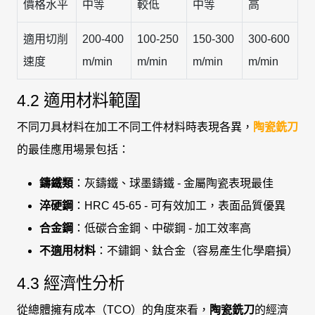
價格水平
中等
較低
中等
高
適用切削
200-400
100-250
150-300
300-600
速度
m/min
m/min
m/min
m/min
4.2 適用材料範圍
不同刀具材料在加工不同工件材料時表現各異，
陶瓷銑刀
的最佳應用場景包括：
鑄鐵類
：灰鑄鐵、球墨鑄鐵 - 金屬陶瓷表現最佳
淬硬鋼
：HRC 45-65 - 可有效加工，表面品質優異
合金鋼
：低碳合金鋼、中碳鋼 - 加工效率高
不適用材料
：不鏽鋼、鈦合金（容易產生化學磨損）
4.3 經濟性分析
從總體擁有成本（TCO）的角度來看，
陶瓷銑刀
的經濟