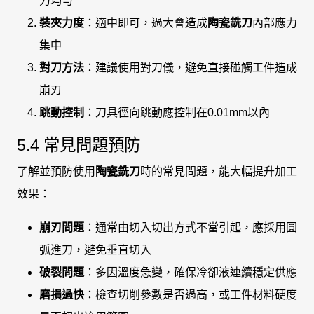
力均勻
裝夾力度
：適中即可，過大會造成
陶瓷銑刀
內部應力
集中
對刀方法
：建議使用對刀儀，避免直接碰觸工件造成
崩刃
跳動控制
：刀具徑向跳動應控制在0.01mm以內
5.4 常見問題預防
了解並預防使用
陶瓷銑刀
時的常見問題，能大幅提升加工
效果：
崩刃問題
：通常由切入切出方式不當引起，應採用圓
弧進刀，避免垂直切入
破裂問題
：多因溫度急變，確保冷卻液連續穩定供應
磨損過快
：檢查切削參數是否過高，或工件材料硬度