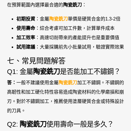
在預算範圍內選擇最合適的
陶瓷銑刀
：
初期投資
：金屬
陶瓷銑刀
單價是硬質合金的1.3-2倍
使用壽命
：綜合考慮可加工件數，計算單件成本
加工效率
：高速切削帶來的產能提升也是重要價值
試用建議
：大量採購前先小批量試用，驗證實際效果
七、常見問題解答
Q1: 金屬
陶瓷銑刀
是否能加工不鏽鋼？
答：
一般不建議使用金屬
陶瓷銑刀
加工不鏽鋼。不鏽鋼的
高韌性和加工硬化特性容易造成陶瓷材料的化學磨損和崩
刃。對於不鏽鋼加工，推薦使用塗層硬質合金或特殊設計
的刀具。
Q2:
陶瓷銑刀
使用壽命一般是多久？