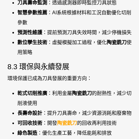
刀具壽命監測
：透過感測器即時監控刀具狀態
智慧參數推薦
：AI系統根據材料和工況自動優化切削
參數
預測性維護
：提前預測刀具失效時間，減少停機損失
數位孿生技術
：虛擬模擬加工過程，優化
陶瓷銑刀
使
用策略
8.3 環保與永續發展
環境保護已成為刀具發展的重要方向：
乾式切削推廣
：利用金屬
陶瓷銑刀
的耐熱性，減少切
削液使用
長壽命設計
：提升刀具壽命，減少資源消耗和廢棄物
可回收技術
：開發
陶瓷銑刀
的回收再利用技術
綠色製造
：優化生產工藝，降低能耗和排放