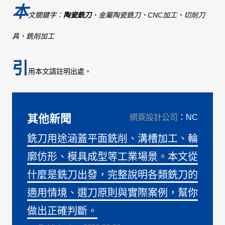
本
文關鍵字：
陶瓷銑刀
、金屬陶瓷銑刀、CNC加工、切削刀
具、銑削加工
引
用本文請註明出處。
其他新聞
網頁設計公司
：NC
銑刀用途涵蓋平面銑削、溝槽加工、輪
廓仿形、模具成型等工業場景。本文從
什麼是銑刀出發，完整說明各類銑刀的
適用情境、選刀原則與實際案例，幫你
做出正確判斷。