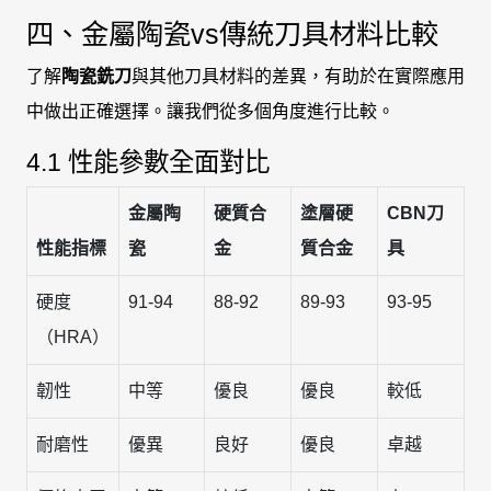
四、金屬陶瓷vs傳統刀具材料比較
了解
陶瓷銑刀
與其他刀具材料的差異，有助於在實際應用
中做出正確選擇。讓我們從多個角度進行比較。
4.1 性能參數全面對比
金屬陶
硬質合
塗層硬
CBN刀
性能指標
瓷
金
質合金
具
硬度
91-94
88-92
89-93
93-95
（HRA）
韌性
中等
優良
優良
較低
耐磨性
優異
良好
優良
卓越