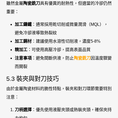
雖然金屬
陶瓷銑刀
具有優異的耐熱性，但適當的冷卻仍然
重要：
加工鑄鐵
：通常採用乾切削或微量潤滑（MQL），
避免冷卻液導致熱裂紋
加工鋼材
：建議使用水溶性切削液，濃度5-8%
精加工
：可使用高壓冷卻，提高表面品質
注意事項
：避免間斷供液，防止
陶瓷銑刀
因溫度驟變
而開裂
5.3 裝夾與對刀技巧
由於金屬陶瓷材料的脆性特點，裝夾和對刀環節需要特別
注意：
刀柄選擇
：優先使用液壓夾頭或熱裝夾頭，確保夾持