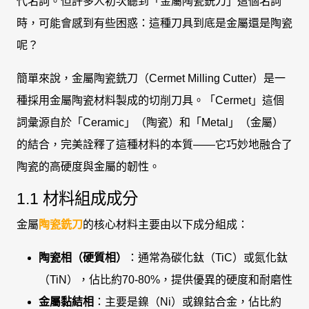
代名詞。但許多人初次聽到「金屬陶瓷銑刀」這個名詞
時，可能會感到有些困惑：這種刀具到底是金屬還是陶瓷
呢？
簡單來說，金屬陶瓷銑刀（Cermet Milling Cutter）是一
種採用金屬陶瓷材料製成的切削刀具。「Cermet」這個
詞彙源自於「Ceramic」（陶瓷）和「Metal」（金屬）
的結合，完美詮釋了這種材料的本質——它巧妙地融合了
陶瓷的高硬度與金屬的韌性。
1.1 材料組成成分
金屬
陶瓷銑刀
的核心材料主要由以下成分組成：
陶瓷相（硬質相）
：通常為碳化鈦（TiC）或氮化鈦
（TiN），佔比約70-80%，提供優異的硬度和耐磨性
金屬黏結相
：主要是鎳（Ni）或鎳鈷合金，佔比約