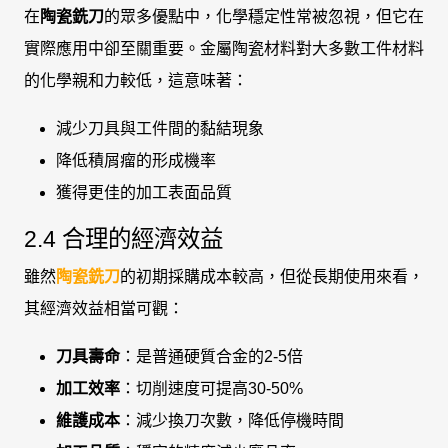
在
陶瓷銑刀
的眾多優點中，化學穩定性常被忽視，但它在
實際應用中卻至關重要。金屬陶瓷材料對大多數工件材料
的化學親和力較低，這意味著：
減少刀具與工件間的黏結現象
降低積屑瘤的形成機率
獲得更佳的加工表面品質
2.4 合理的經濟效益
雖然
陶瓷銑刀
的初期採購成本較高，但從長期使用來看，
其經濟效益相當可觀：
刀具壽命
：是普通硬質合金的2-5倍
加工效率
：切削速度可提高30-50%
維護成本
：減少換刀次數，降低停機時間