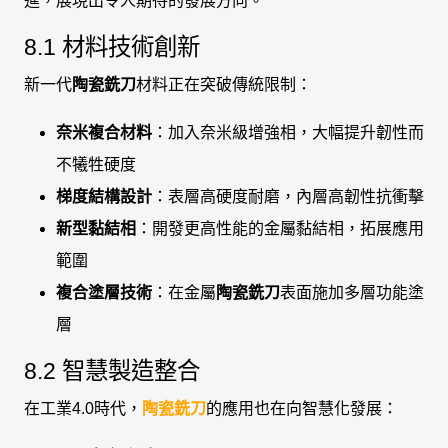
進，展現出令人期待的發展方向。
8.1 材料技術創新
新一代
陶瓷銑刀
材料正在突破傳統限制：
奈米複合材料
：加入奈米級增強相，大幅提升韌性而
不犧牲硬度
梯度結構設計
：表層高硬度耐磨，內層高韌性抗衝擊
新型黏結相
：開發更高性能的金屬黏結相，拓展應用
範圍
複合塗層技術
：在金屬
陶瓷銑刀
表面施加多層功能塗
層
8.2 智慧製造整合
在工業4.0時代，
陶瓷銑刀
的應用也在向智慧化發展：