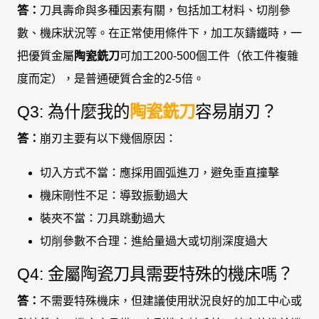
答：
刀具壽命與多種因素有關，包括加工材料、切削參
數、機床狀況等。在正常使用條件下，加工灰鑄鐵時，一
把優質金屬
陶瓷銑刀
可加工200-500個工件（依工件複雜
度而定），是普通硬質合金的2-5倍。
Q3: 為什麼我的
陶瓷銑刀
容易崩刃？
答：
崩刃主要有以下幾個原因：
切入方式不當：應採用圓弧進刀，避免垂直撞擊
機床剛性不足：導致振動過大
裝夾不當：刀具跳動過大
切削參數不合理：進給量過大或切削深度過大
Q4: 金屬陶瓷刀具需要特殊的機床嗎？
答：
不需要特殊機床，但建議使用狀況良好的加工中心或