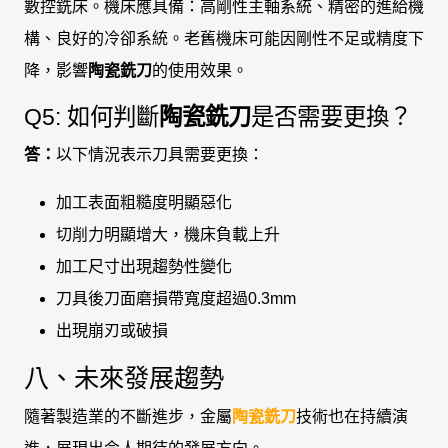
數控銑床。機床應具備：高剛性主軸系統、精密的進給機
構、良好的冷卻系統。老舊機床可能因剛性不足或精度下
降，影響
陶瓷銑刀
的使用效果。
Q5: 如何判斷
陶瓷銑刀
是否需要更換？
答：
以下情況表示刀具需要更換：
加工表面粗糙度明顯惡化
切削力明顯增大，機床負載上升
加工尺寸出現趨勢性變化
刀具後刀面磨損帶寬度超過0.3mm
出現崩刃或破損
八、未來發展趨勢
隨著製造業的不斷進步，金屬
陶瓷銑刀
技術也在持續演