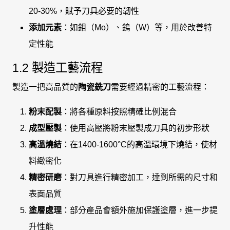
20-30%，賦予刀具必要的韌性
添加元素
：如鉬（Mo）、鎢（W）等，用於改善特
定性能
1.2 製造工藝流程
製造一把高品質的
陶瓷銑刀
需要經過精密的工藝流程：
粉末配製
：將各種原料按照精確比例混合
成型壓製
：使用高壓將粉末壓製成刀具的初步形狀
高溫燒結
：在1400-1600°C的高溫環境下燒結，使材
料緻密化
精密研磨
：對刀具進行精密加工，達到所需的尺寸和
表面品質
塗層處理
：部分產品會額外施加保護塗層，進一步提
升性能