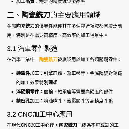
加工品質
：穩定的精度減少廢品率
三、
陶瓷銑刀
的主要應用領域
金屬
陶瓷銑刀
的優異性能使其在多個製造領域都有廣泛應
用，特別是在需要高精度、高效率的加工場景中。
3.1 汽車零件製造
在汽車工業中，
陶瓷銑刀
被廣泛用於加工各類關鍵零件：
鑄鐵件加工
：引擎缸體、煞車盤等，金屬陶瓷對鑄鐵
的加工效果特別理想
淬硬鋼零件
：齒輪、軸承座等需要高硬度的部件
精密孔加工
：噴油嘴孔、液壓閥孔等高精度孔系
3.2 CNC加工中心應用
在現代
CNC加工
中心裡，
陶瓷銑刀
已成為不可或缺的工