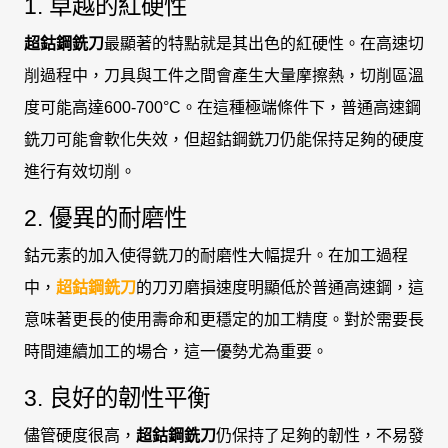
1. 卓越的紅硬性
超鈷鋼銑刀
最顯著的特點就是其出色的紅硬性。在高速切
削過程中，刀具與工件之間會產生大量摩擦熱，切削區溫
度可能高達600-700°C。在這種極端條件下，普通高速鋼
銑刀可能會軟化失效，但超鈷鋼銑刀仍能保持足夠的硬度
進行有效切削。
2. 優異的耐磨性
鈷元素的加入使得銑刀的耐磨性大幅提升。在加工過程
中，
超鈷鋼銑刀
的刀刃磨損速度明顯低於普通高速鋼，這
意味著更長的使用壽命和更穩定的加工精度。對於需要長
時間連續加工的場合，這一優勢尤為重要。
3. 良好的韌性平衡
儘管硬度很高，
超鈷鋼銑刀
仍保持了足夠的韌性，不易發