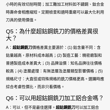
小時的有效切削時間；加工難加工材料如不鏽鋼、鈦合金
時壽命會相應縮短。定期檢查和適時重磨可以最大化利用
刀具的使用價值。
Q5：為什麼超鈷鋼銑刀的價格差異很
大？
A：
超鈷鋼銑刀
價格差異主要源於：(1) 鈷含量不同：含
鈷量越高，原材料成本越高；(2) 製造工藝：精密磨製和
普通製造成本差異大；(3) 品牌溢價：知名品牌往往價格
較高；(4) 塗層處理：有無塗層及塗層類型影響價格；(5)
規格尺寸：大直徑或特殊規格的銑刀價格更高。選購時應
綜合考慮性價比，而非只看價格。
Q6：可以用超鈷鋼銑刀加工鋁合金嗎？
A：可以，但不是最佳選擇。
超鈷鋼銑刀
可以加工鋁合