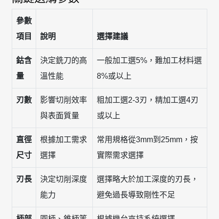
參數
項目
說明
選擇建議
鈷含
決定銑刀的高
一般加工選5%，難加工材料選
量
溫性能
8%或以上
刃數
影響切削效率
粗加工選2-3刃，精加工選4刃
與表面質量
或以上
直徑
根據加工需求
常用規格從3mm到25mm，按
尺寸
選擇
實際需求選擇
刃長
決定切削深度
選擇略大於加工深度的刃長，
能力
避免過長導致剛性不足
柄部
圓柄、錐柄等
根據機台夾持系統選擇