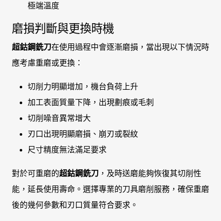
極端溫度
磨損判斷與更換時機
超鈷鋼銑刀
在使用過程中會逐漸磨損，當出現以下情況時
應考慮重磨或更換：
切削力明顯增加，機台負荷上升
加工表面質量下降，出現劃痕或毛刺
切削噪音異常增大
刃口出現明顯磨損、崩刃或裂紋
尺寸精度無法滿足要求
對於可重磨的
超鈷鋼銑刀
，及時送磨能夠恢復其切削性
能，延長使用壽命。選擇專業的刀具磨削服務，確保重磨
後的幾何參數和刃口質量符合要求。