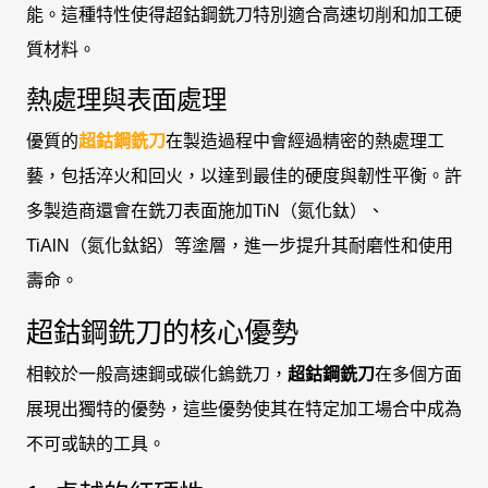
能。這種特性使得超鈷鋼銑刀特別適合高速切削和加工硬
質材料。
熱處理與表面處理
優質的
超鈷鋼銑刀
在製造過程中會經過精密的熱處理工
藝，包括淬火和回火，以達到最佳的硬度與韌性平衡。許
多製造商還會在銑刀表面施加TiN（氮化鈦）、
TiAlN（氮化鈦鋁）等塗層，進一步提升其耐磨性和使用
壽命。
超鈷鋼銑刀的核心優勢
相較於一般高速鋼或碳化鎢銑刀，
超鈷鋼銑刀
在多個方面
展現出獨特的優勢，這些優勢使其在特定加工場合中成為
不可或缺的工具。