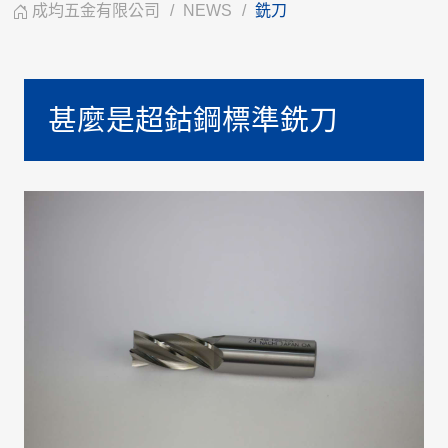
成均五金有限公司
NEWS
銑刀
甚麼是超鈷鋼標準銑刀