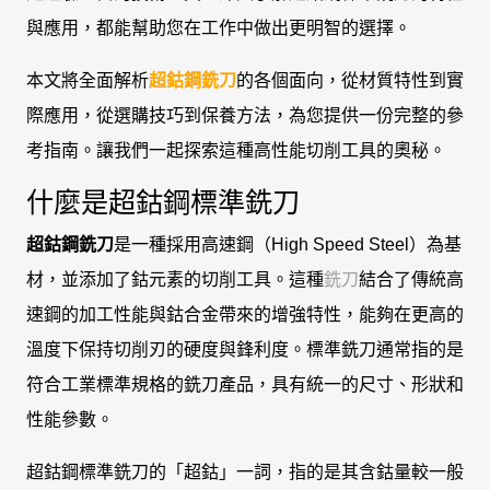
與應用，都能幫助您在工作中做出更明智的選擇。
本文將全面解析
超鈷鋼銑刀
的各個面向，從材質特性到實
際應用，從選購技巧到保養方法，為您提供一份完整的參
考指南。讓我們一起探索這種高性能切削工具的奧秘。
什麼是超鈷鋼標準銑刀
超鈷鋼銑刀
是一種採用高速鋼（High Speed Steel）為基
材，並添加了鈷元素的切削工具。這種
銑刀
結合了傳統高
速鋼的加工性能與鈷合金帶來的增強特性，能夠在更高的
溫度下保持切削刃的硬度與鋒利度。標準銑刀通常指的是
符合工業標準規格的銑刀產品，具有統一的尺寸、形狀和
性能參數。
超鈷鋼標準銑刀的「超鈷」一詞，指的是其含鈷量較一般