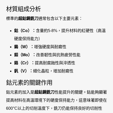
材質組成分析
標準的
超鈷鋼銑刀
通常包含以下主要元素：
鈷（Co）：
含量約5-8%，提升材料的紅硬性（高溫
硬度保持能力）
鎢（W）：
增強硬度與耐磨性
鉬（Mo）：
改善韌性與抗熱疲勞性能
鉻（Cr）：
提高耐腐蝕性與淬透性
釩（V）：
細化晶粒，增加耐磨性
鈷元素的關鍵作用
鈷元素的加入是
超鈷鋼銑刀
性能提升的關鍵。鈷能夠顯著
提高材料在高溫環境下的硬度保持能力，這意味著即使在
600°C以上的切削溫度下，銑刀仍能保持良好的切削性