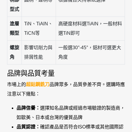
型式
塗層
TiN、TiAlN、
高硬度材料選TiAlN，一般材料
類型
TiCN等
選TiN即可
螺旋
影響切削力與
一般選30°-45°，鋁材可選更大
角
排屑性能
角度
品牌與品質考量
市場上的
超鈷鋼銑刀
品牌眾多，品質參差不齊。選購時應
注意以下幾點：
品牌信譽：
選擇知名品牌或經過市場驗證的製造商，
如歐美、日本或台灣的優質品牌
品質認證：
確認產品是否符合ISO標準或其他國際認