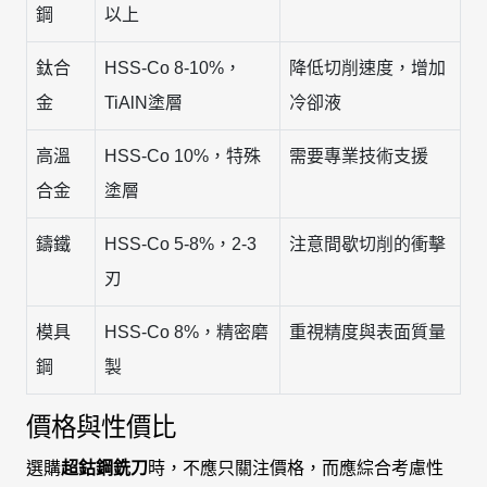
鋼
以上
鈦合
HSS-Co 8-10%，
降低切削速度，增加
金
TiAlN塗層
冷卻液
高溫
HSS-Co 10%，特殊
需要專業技術支援
合金
塗層
鑄鐵
HSS-Co 5-8%，2-3
注意間歇切削的衝擊
刃
模具
HSS-Co 8%，精密磨
重視精度與表面質量
鋼
製
價格與性價比
選購
超鈷鋼銑刀
時，不應只關注價格，而應綜合考慮性