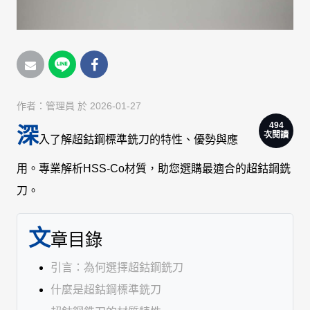
作者：
管理員
於 2026-01-27
494
深
次閱讀
入了解超鈷鋼標準銑刀的特性、優勢與應
用。專業解析HSS-Co材質，助您選購最適合的超鈷鋼銑
刀。
文
章目錄
引言：為何選擇超鈷鋼銑刀
什麼是超鈷鋼標準銑刀