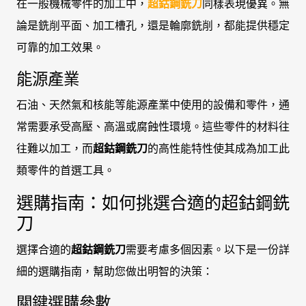
在一般機械零件的加工中，
超鈷鋼銑刀
同樣表現優異。無
論是銑削平面、加工槽孔，還是輪廓銑削，都能提供穩定
可靠的加工效果。
能源產業
石油、天然氣和核能等能源產業中使用的設備和零件，通
常需要承受高壓、高溫或腐蝕性環境。這些零件的材料往
往難以加工，而
超鈷鋼銑刀
的高性能特性使其成為加工此
類零件的首選工具。
選購指南：如何挑選合適的超鈷鋼銑
刀
選擇合適的
超鈷鋼銑刀
需要考慮多個因素。以下是一份詳
細的選購指南，幫助您做出明智的決策：
關鍵選購參數