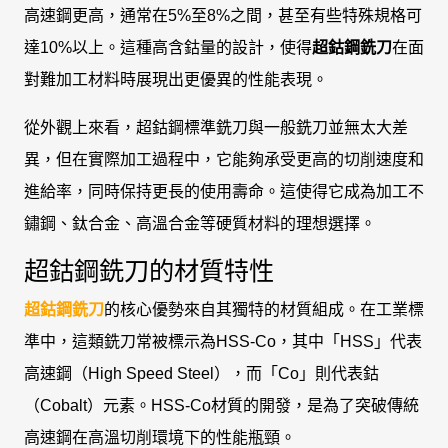
高速鋼更高，通常在5%至8%之間，甚至有些特殊規格可
達10%以上。這種高含鈷量的設計，使得
超鈷鋼銑刀
在面
對難加工材料時展現出更優異的性能表現。
從外觀上來看，超鈷鋼標準銑刀與一般銑刀並無太大差
異，但在實際加工過程中，它能夠承受更高的切削速度和
進給率，同時保持更長的使用壽命。這使得它成為加工不
鏽鋼、鈦合金、高溫合金等硬質材料的理想選擇。
超鈷鋼銑刀的材質特性
超鈷鋼銑刀
的核心優勢來自其獨特的材質組成。在工業標
準中，這類銑刀常被標示為HSS-Co，其中「HSS」代表
高速鋼（High Speed Steel），而「Co」則代表鈷
（Cobalt）元素。HSS-Co材質的開發，是為了突破傳統
高速鋼在高溫切削環境下的性能瓶頸。