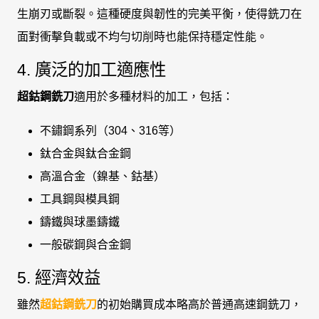
生崩刃或斷裂。這種硬度與韌性的完美平衡，使得銑刀在
面對衝擊負載或不均勻切削時也能保持穩定性能。
4. 廣泛的加工適應性
超鈷鋼銑刀
適用於多種材料的加工，包括：
不鏽鋼系列（304、316等）
鈦合金與鈦合金鋼
高溫合金（鎳基、鈷基）
工具鋼與模具鋼
鑄鐵與球墨鑄鐵
一般碳鋼與合金鋼
5. 經濟效益
雖然
超鈷鋼銑刀
的初始購買成本略高於普通高速鋼銑刀，