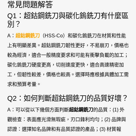
常見問題解答
Q1：超鈷鋼銑刀與碳化鎢銑刀有什麼區
別？
A：
超鈷鋼銑刀
（HSS-Co）和碳化鎢銑刀在材質和性能
上有明顯差異。超鈷鋼銑刀韌性更好，不易崩刃，價格也
較為經濟，適合一般精度要求和可能有衝擊負載的加工；
碳化鎢銑刀硬度更高，切削速度更快，適合高速精密加
工，但韌性較差，價格也較高。選擇時應根據具體加工需
求和預算考量。
Q2：如何判斷超鈷鋼銑刀的品質好壞？
A：可以從以下幾個方面判斷
超鈷鋼銑刀
的品質：(1) 外
觀檢查：表面應光滑無瑕疵，刃口鋒利均勻；(2) 品牌與
認證：選擇知名品牌和有品質認證的產品；(3) 材質報