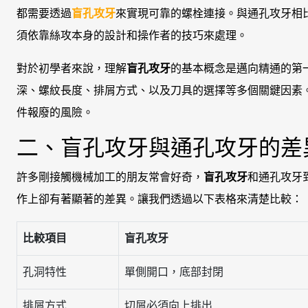
都需要透過
盲孔攻牙
來實現可靠的螺栓連接。與通孔攻牙相
須依靠絲攻本身的設計和操作者的技巧來處理。
對於初學者來說，理解
盲孔攻牙
的基本概念是邁向精通的第
深、螺紋長度、排屑方式、以及刀具的選擇等多個關鍵因素
件報廢的風險。
二、盲孔攻牙與通孔攻牙的差
許多剛接觸機械加工的朋友常會好奇，
盲孔攻牙
和通孔攻牙
作上卻有著顯著的差異。讓我們透過以下表格來清楚比較：
比較項目
盲孔攻牙
孔洞特性
單側開口，底部封閉
排屑方式
切屑必須向上排出