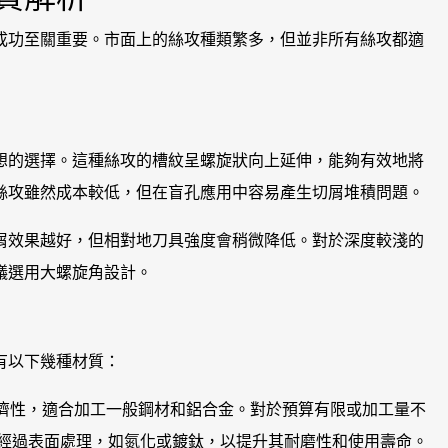
成功至關重要。市面上的絲攻種類繁多，但並非所有絲攻都適
p）是最理想的選擇。這種絲攻的槽紋呈螺旋狀向上延伸，能夠有效地將
絲攻雖然成本較低，但在盲孔應用中容易產生切屑堆積問題。
排屑效果越好，但相對地刀具強度會稍微降低。對於深度較淺的
議選用大螺旋角設計。
有以下幾種材質：
濟性，適合加工一般鋼材和鋁合金。對於預算有限或加工量不
會經過表面處理，如氮化或鍍鈦，以提升其耐磨性和使用壽命。