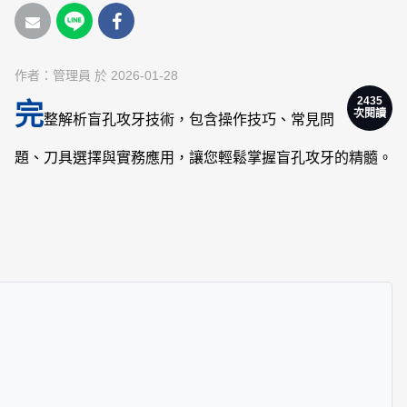
作者：
管理員
於 2026-01-28
2435
完
次閱讀
整解析盲孔攻牙技術，包含操作技巧、常見問
題、刀具選擇與實務應用，讓您輕鬆掌握盲孔攻牙的精髓。