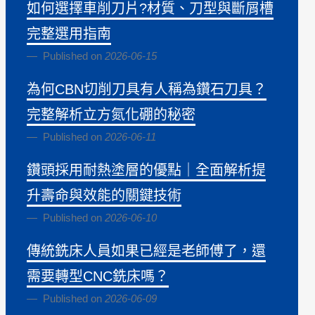
如何選擇車削刀片?材質、刀型與斷屑槽
完整選用指南
Published on
2026-06-15
為何CBN切削刀具有人稱為鑽石刀具？
完整解析立方氮化硼的秘密
Published on
2026-06-11
鑽頭採用耐熱塗層的優點｜全面解析提
升壽命與效能的關鍵技術
Published on
2026-06-10
傳統銑床人員如果已經是老師傅了，還
需要轉型CNC銑床嗎？
Published on
2026-06-09