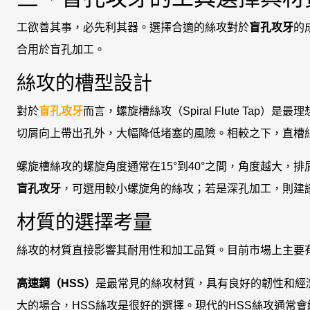
工欲善其事，必先利其器。選擇合適的絲攻對於
盲孔攻牙
的
合用於盲孔加工。
絲攻的槽型設計
對於
盲孔攻牙
而言，螺旋槽絲攻（Spiral Flute Ta
切屑向上帶出孔外，大幅降低堵塞的風險。相較之下，直槽
螺旋槽絲攻的螺旋角度通常在15°到40°之間，角度越大，
盲孔攻牙
，可選用較小螺旋角的絲攻；若是深孔加工，則建
材質的選擇考量
絲攻的材質直接影響其耐用性和加工品質。目前市場上主要
高速鋼（HSS）
是最常見的絲攻材質，具有良好的韌性和經
大的場合，HSS絲攻是很好的選擇。現代的HSS絲攻通常