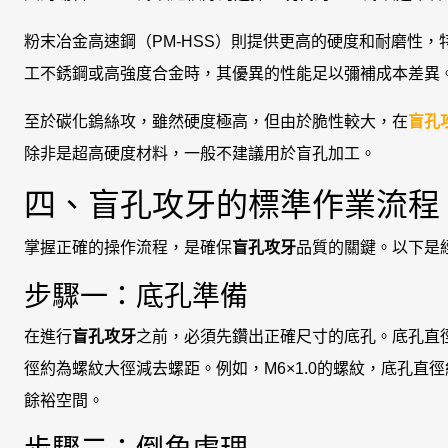
粉末冶金高速鋼（PM-HSS）則提供更高的硬度和耐磨性，
工不銹鋼或高強度合金時，其優異的性能足以彌補成本差異
至於碳化鎢絲攻，雖然硬度極高，但由於脆性較大，在
盲孔
除非是超高硬度材料，一般不建議用於盲孔加工。
四、盲孔攻牙的標準作業流程
掌握正確的操作流程，是確保
盲孔攻牙
品質的關鍵。以下是
步驟一：底孔準備
在進行
盲孔攻牙
之前，必須先鑽出正確尺寸的底孔。底孔直
徑約為螺紋大徑減去螺距。例如，M6×1.0的螺紋，底孔直徑
餘裕空間。