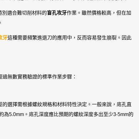
特別適合難切削材料的
盲孔攻牙
作業。雖然價格較高，但在加
。
攻牙
這種需要頻繁進退刀的應用中，反而容易發生崩裂。因此
經過無數實務驗證的標準作業步驟：
徑的選擇需根據螺紋規格和材料特性決定。一般來說，底孔直
約為5.0mm。底孔深度應比預期的螺紋深度多出至少3-5mm的