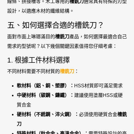
線條、拼接槽等。木工專用的
槽銑刀
通常具有特殊的刃型
設計，以適應木材的纖維結構。
五、如何選擇合適的槽銑刀？
面對市面上琳瑯滿目的
槽銑刀
產品，如何選擇最適合自己
需求的型號呢？以下幾個關鍵因素值得您仔細考慮：
1. 根據工件材料選擇
不同材料需要不同材質的
槽銑刀
：
軟材料（鋁、銅、塑膠）：
HSS材質即可滿足需求
中硬材料（碳鋼、鑄鐵）：
建議使用塗層HSS或硬
質合金
硬材料（不銹鋼、淬火鋼）：
必須使用硬質合金
槽銑
刀
特殊材料（鈦合金、高溫合金）：
需要特殊設計的高