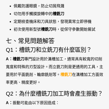
佩戴防護眼鏡，防止切屑飛濺
切勿用手觸摸旋轉中的
槽銑刀
定期檢查機床和刀具狀態，發現異常立即停機
初次使用新型號
槽銑刀
時，從保守參數開始嘗試
七、常見問題解答
Q1：槽銑刀和立銑刀有什麼區別？
A：
槽銑刀
專門設計用於溝槽加工，通常具有較寬的切削
寬度和特殊的刃型設計。而立銑刀則是更通用的工具，主
要用於平面銑削、輪廓銑削等。
槽銑刀
在溝槽加工方面效
率更高、精度更好。
Q2：為什麼槽銑刀加工時會產生振動？
A：
振動可能由以下原因造成：