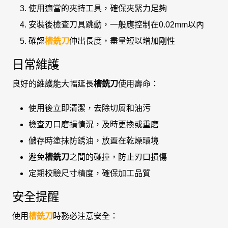
使用適當的夾持工具，確保夾緊力足夠
安裝後檢查刀具跳動，一般應控制在0.02mm以內
確認
槽銑刀
伸出長度，盡量短以增加剛性
日常維護
良好的維護能大幅延長
槽銑刀
使用壽命：
使用後立即清潔，去除切屑和油污
檢查刃口磨損情況，及時更換或重磨
儲存時塗抹防銹油，放置在乾燥環境
避免
槽銑刀
之間的碰撞，防止刃口損傷
定期校驗尺寸精度，確保加工品質
安全提醒
使用
槽銑刀
時務必注意安全：