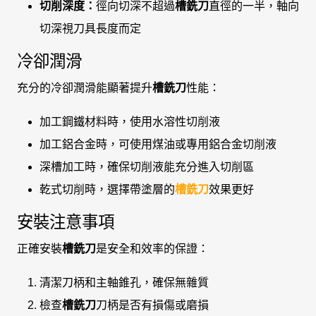
切削深度：
徑向切深不超過
槽銑刀
直徑的一半，軸向
切深視刀具長度而定
冷卻潤滑
充分的冷卻潤滑能顯著提升
槽銑刀
性能：
加工鋼鐵材料時，使用水溶性切削液
加工鋁合金時，可使用煤油或專用鋁合金切削液
深槽加工時，確保切削液能充分進入切削區
乾式切削時，選擇帶塗層的
槽銑刀
效果更好
安裝注意事項
正確安裝
槽銑刀
是安全和效率的保證：
清潔刀柄和主軸錐孔，確保無雜質
檢查
槽銑刀
刀柄是否有損傷或磨損