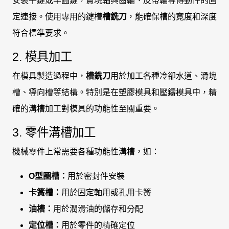
安裝平鍵或半圓鍵，實現軸與齒輪、皮帶輪等傳動件的固
定連接。使用專用的鍵槽
槽銑刀
，能確保槽的寬度和深度
符合標準要求。
2. 模具加工
在模具製造過程中，
槽銑刀
用於加工各種冷卻水道、滑塊
槽、導向槽等結構。特別是在塑膠模具和壓鑄模具中，精
確的溝槽加工對模具的功能性至關重要。
3. 零件溝槽加工
機械零件上常需要各種功能性溝槽，如：
O型圈槽：
用於密封件安裝
卡簧槽：
用於固定軸用或孔用卡簧
油槽：
用於潤滑油的儲存和分配
定位槽：
用於零件的精確定位