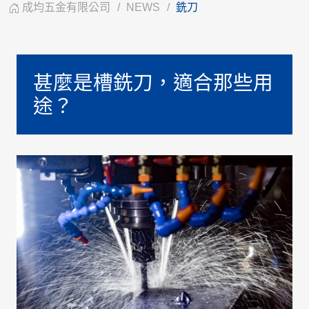
成均五金有限公司
NEWS
銑刀
甚麼是槽銑刀，適合那些用
途？