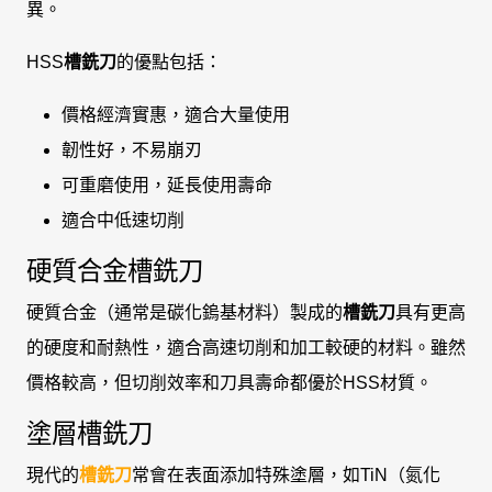
異。
HSS
槽銑刀
的優點包括：
價格經濟實惠，適合大量使用
韌性好，不易崩刃
可重磨使用，延長使用壽命
適合中低速切削
硬質合金槽銑刀
硬質合金（通常是碳化鎢基材料）製成的
槽銑刀
具有更高
的硬度和耐熱性，適合高速切削和加工較硬的材料。雖然
價格較高，但切削效率和刀具壽命都優於HSS材質。
塗層槽銑刀
現代的
槽銑刀
常會在表面添加特殊塗層，如TiN（氮化