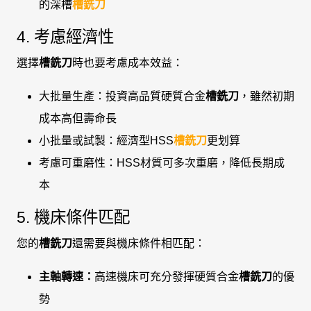
的深槽
槽銑刀
4. 考慮經濟性
選擇
槽銑刀
時也要考慮成本效益：
大批量生產：投資高品質硬質合金
槽銑刀
，雖然初期
成本高但壽命長
小批量或試製：經濟型HSS
槽銑刀
更划算
考慮可重磨性：HSS材質可多次重磨，降低長期成
本
5. 機床條件匹配
您的
槽銑刀
還需要與機床條件相匹配：
主軸轉速：
高速機床可充分發揮硬質合金
槽銑刀
的優
勢