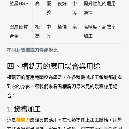
塗層HSS
高
優
良好
中
提升性能的通用
秀
等
選擇
塗層硬質
極
中
極佳
高
高精度、高效率
合金
高
等
加工
不同材質槽銑刀性能對比
四、槽銑刀的應用場合與用途
槽銑刀
的應用範圍極為廣泛，在各種機械加工領域都能看
到它的身影。讓我們來看看
槽銑刀
最常見的幾種應用場
合：
1. 鍵槽加工
這是
槽銑刀
最經典的應用。在軸類零件上加工鍵槽，用於