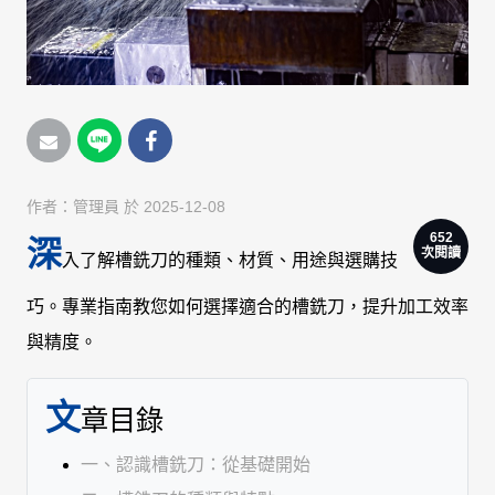
作者：
管理員
於 2025-12-08
652
深
次閱讀
入了解槽銑刀的種類、材質、用途與選購技
巧。專業指南教您如何選擇適合的槽銑刀，提升加工效率
與精度。
文
章目錄
一、認識槽銑刀：從基礎開始