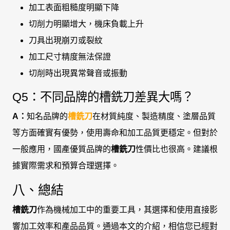
加工表面粗糙度明顯下降
切削力明顯增大，機床負載上升
刀具出現崩刃或裂紋
加工尺寸精度無法保證
切削時出現異常聲音或振動
Q5：不同品牌的槽銑刀差異大嗎？
A：
知名品牌的
槽銑刀
在材質純度、製造精度、塗層品質
等方面確實有優勢，使用壽命和加工品質更穩定。但對於
一般應用，國產優質品牌的
槽銑刀
性價比也很高。建議根
據實際需求和預算合理選擇。
八、總結
槽銑刀
作為機械加工中的重要工具，其選擇和使用直接影
響加工效率和產品品質。通過本文的介紹，相信您已經對