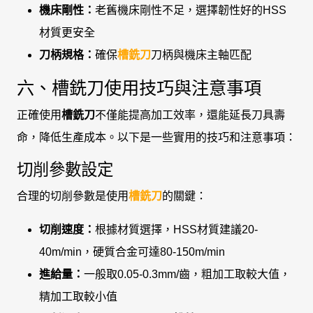
機床剛性：
老舊機床剛性不足，選擇韌性好的HSS
材質更安全
刀柄規格：
確保
槽銑刀
刀柄與機床主軸匹配
六、槽銑刀使用技巧與注意事項
正確使用
槽銑刀
不僅能提高加工效率，還能延長刀具壽
命，降低生產成本。以下是一些實用的技巧和注意事項：
切削參數設定
合理的切削參數是使用
槽銑刀
的關鍵：
切削速度：
根據材質選擇，HSS材質建議20-
40m/min，硬質合金可達80-150m/min
進給量：
一般取0.05-0.3mm/齒，粗加工取較大值，
精加工取較小值