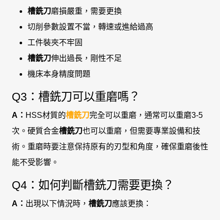
槽銑刀
磨損嚴重，需要更換
切削參數設置不當，轉速或進給過高
工件裝夾不牢固
槽銑刀
伸出過長，剛性不足
機床本身精度問題
Q3：槽銑刀可以重磨嗎？
A：
HSS材質的
槽銑刀
完全可以重磨，通常可以重磨3-5
次。硬質合金
槽銑刀
也可以重磨，但需要專業設備和技
術。重磨時要注意保持原有的刃型和角度，確保重磨後性
能不受影響。
Q4：如何判斷槽銑刀需要更換？
A：
出現以下情況時，
槽銑刀
應該更換：