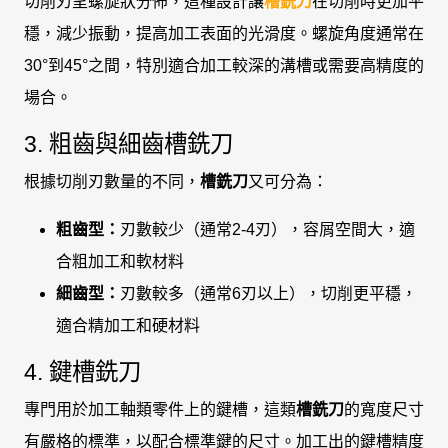
切削刃呈螺旋狀分佈，這種設計讓
槽銑刀
在切削時更加平
穩，減少振動，提高加工表面的光滑度。螺旋角度通常在
30°到45°之間，特別適合加工較深的溝槽或需要高精度的
場合。
3. 粗齒與細齒槽銑刀
根據切削刃數量的不同，
槽銑刀
又可分為：
粗齒型：
刃數較少（通常2-4刃），容屑空間大，適
合粗加工和軟材料
細齒型：
刃數較多（通常6刃以上），切削更平穩，
適合精加工和硬材料
4. 鍵槽銑刀
專門用於加工軸類零件上的鍵槽，這類
槽銑刀
的寬度尺寸
有嚴格的標準，以配合標準鍵的尺寸。加工出的鍵槽精度