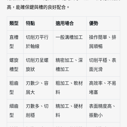
高，能確保鍵與槽的良好配合。
類型
特點
適用場合
優勢
直槽
切削刃平行
一般溝槽加工
操作簡單、排
型
於軸線
屑順暢
螺旋
切削刃呈螺
精密加工、深
切削平穩、表
槽型
旋狀
槽加工
面光滑
粗齒
刃數少、容
粗加工、軟材
高效率、不易
型
屑大
料
堵塞
細齒
刃數多、切
精加工、硬材
表面精度高、
型
削穩
料
振動小