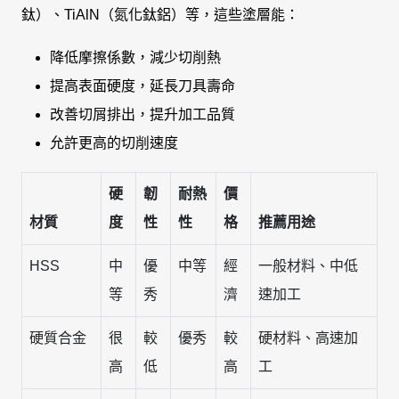
鈦）、TiAlN（氮化鈦鋁）等，這些塗層能：
降低摩擦係數，減少切削熱
提高表面硬度，延長刀具壽命
改善切屑排出，提升加工品質
允許更高的切削速度
硬
韌
耐熱
價
材質
度
性
性
格
推薦用途
HSS
中
優
中等
經
一般材料、中低
等
秀
濟
速加工
硬質合金
很
較
優秀
較
硬材料、高速加
高
低
高
工