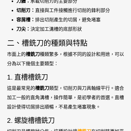
刀體：
承載切削刃的主要部分
切削刃：
直接與工件接觸進行切削的鋒利部分
容屑槽：
排出切削產生的切屑，避免堵塞
刀尖：
決定加工溝槽的底部形狀
二、槽銑刀的種類與特點
市面上的
槽銑刀
種類繁多，根據不同的設計和用途，可以
分為以下幾個主要類型：
1. 直槽槽銑刀
這是最常見的
槽銑刀
類型，切削刃與刀具軸線平行。適合
加工一般的直角溝槽，操作簡單，是初學者的首選。直槽
設計使得切屑排出順暢，不易產生堵塞現象。
2. 螺旋槽槽銑刀