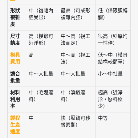
形狀
中（複雜內
最高（可成形
低（僅限迴轉
複雜
腔受限）
複雜內腔）
體）
度
尺寸
高（模鍛可
中～高（視工
很高（壁厚均
精度
近淨形）
法而定）
一性佳）
模具
高
中～高（視工
低～中（模具
費用
法）
結構較簡單）
適合
中～大批量
中～大批量
小～中批量
批量
材料
中（毛邊廢
中（澆道廢
極高（近淨
利用
料）
料）
形，廢料極
率
少）
製程
中
快（壓鑄可秒
中等
生產
級週期）
速度