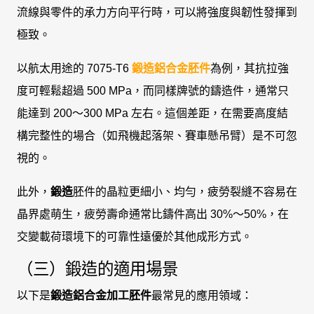
流線與零件的承力方向平行時，可以將強度與韌性發揮到
極致。
以航太用途的 7075-T6
鍛造鋁合金胚件
為例，其抗拉強
度可輕鬆超過 500 MPa，而同樣牌號的鑄造件，通常只
能達到 200～300 MPa 左右。這個差距，在需要高度結
構完整性的場合（如飛機起落架、賽車懸吊臂）是不可忽
視的。
此外，
鍛造
胚件的晶粒更細小、均勻，疲勞裂縫不容易在
晶界處萌生，疲勞壽命通常比鑄件高出 30%～50%，在
交變載荷環境下的可靠性遠優於其他成形方式。
（三）鍛造的適用場景
以下是
鍛造鋁合金加工胚件
最常見的應用領域：