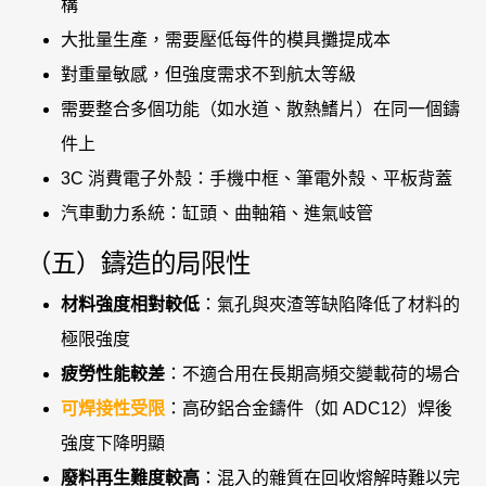
構
大批量生產，需要壓低每件的模具攤提成本
對重量敏感，但強度需求不到航太等級
需要整合多個功能（如水道、散熱鰭片）在同一個鑄
件上
3C 消費電子外殼：手機中框、筆電外殼、平板背蓋
汽車動力系統：缸頭、曲軸箱、進氣岐管
（五）鑄造的局限性
材料強度相對較低
：氣孔與夾渣等缺陷降低了材料的
極限強度
疲勞性能較差
：不適合用在長期高頻交變載荷的場合
可焊接性受限
：高矽鋁合金鑄件（如 ADC12）焊後
強度下降明顯
廢料再生難度較高
：混入的雜質在回收熔解時難以完