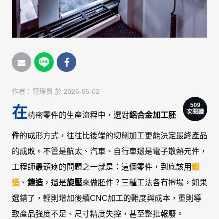
作者：
管理員
於 2026-05-02
509
在
次閱讀
精密零件的生產流程中，選對
鋁合金加工胚
件
的成形方式，往往比後端的切削加工更能決定最終產品
的成敗。不管是航太、汽車、自行車還是電子散熱元件，
工程師最頭疼的問題之一就是：這個零件，到底該用
鍛
造
、
鑄造
，還是
旋壓
來做胚件？三種工法各有擅場，如果
選錯了，輕則增加後續CNC加工的難度與成本，重則導
致產品強度不足、尺寸精度失控，甚至整批報廢。