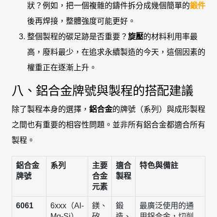
狀？例如，把一個複雜的鑄件拆分成幾個簡單的
鍛件
後再焊接，整體強度可能更好。
整個製程的碳足跡是否重要？
旋壓
的材料利用率最
高，廢料最少，在追求永續製造的今天，這個因素的
權重正在逐漸上升。
八、鋁合金牌號與製程的搭配建議
除了製程本身的選擇，
鋁合金
的牌號（系列）與成形製程
之間也有重要的相容性問題。並非所有鋁合金都適合所有
製程。
鋁合金
系列
主要
適合
特色與備註
牌號
合金
製程
元素
6061
6xxx（Al-
鎂、
鍛
最廣泛使用的通
Mg-Si）
矽
造、
用鋁合金，切削