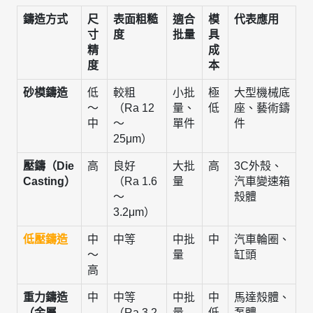
鑄造方式
尺
表面粗糙
適合
模
代表應用
寸
度
批量
具
精
成
度
本
砂模鑄造
低
較粗
小批
極
大型機械底
～
（Ra 12
量、
低
座、藝術鑄
中
～
單件
件
25μm）
壓鑄（Die
高
良好
大批
高
3C外殼、
Casting）
（Ra 1.6
量
汽車變速箱
～
殼體
3.2μm）
低壓鑄造
中
中等
中批
中
汽車輪圈、
～
量
缸頭
高
重力鑄造
中
中等
中批
中
馬達殼體、
（金屬
（Ra 3.2
量
低
泵體