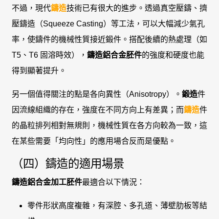
不過，現代
鑄造
技術已有很大的進步。透過真空壓鑄、擠
壓鑄造（Squeeze Casting）等工法，可以大幅減少氣孔
率，使鑄件的機械性質接近鍛件。搭配後續的熱處理（如
T5、T6 固溶時效），
鑄造鋁合金胚件
的強度和硬度也能
得到顯著提升。
另一個值得關注的點是各向異性（Anisotropy）。
鍛造
件
因流線組織的存在，強度在不同方向上有差異；而
鑄造
件
的晶粒排列相對無規則，機械性質在各方向較為一致，這
在某些需要「均向性」的應用場合反而是優點。
（四）鑄造的適用場景
鑄造鋁合金加工胚件
最適合以下情況：
零件形狀高度複雜，有深腔、多孔道、薄壁肋板等結