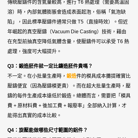
傳統壓鑄件的含氣量較高，進行 T6 熱處理（需要高溫固
溶）時，內部氣體膨脹會造成表面起泡，俗稱「氣泡缺
陷」，因此標準壓鑄件通常只做 T5（直接時效）。但近
年崛起的真空壓鑄（Vacuum Die Casting）技術，藉由
在充型前抽真空降低氣體含量，使壓鑄件可以承受 T6 熱
處理，強度可大幅提升。
Q3：鍛造胚件就一定比鑄造胚件貴嗎？
不一定。在小批量生產時，
鍛造
件的模具成本攤提確實比
壓鑄便宜（因為壓鑄模更貴）。而在超大批量生產時，壓
鑄的每件生產成本遠低於鍛造。總體而言，需要把「模具
費 + 原材料費 + 後加工費 + 報廢率」全部納入計算，才
能得出真實的成本比較。
Q4：旋壓能做哪些尺寸範圍的鋁件？