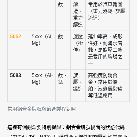
鎂
鑄
常用於汽車輪圈
造、
（重力澆鑄+旋壓
重力
流道）
鑄造
5052
5xxx（Al-
鎂
旋壓
延伸率高、成形
Mg）
（極
性好，耐海水腐
佳）
蝕，是旋壓工藝
最愛用的牌號之
一
5083
5xxx（Al-
鎂、
旋
高強度防銹合
Mg）
錳
壓、
金，常用於船
鍛造
舶、液態氫儲罐
等低溫應用
常用鋁合金牌號與適合製程對照
這裡有個觀念要特別提醒：
鋁合金
牌號後面的狀態代碼