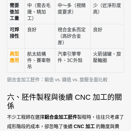
需要
中（需去毛
中～多（視精
少（近淨形度
後加
邊、精加
度要求）
高）
工量
工）
可焊
良好
視合金系而定
良好
接性
（高矽合金
差）
典型
航太結構
汽車引擎零
火箭儲罐、旋
應用
件、賽車懸
件、3C外殼
壓輪圈
吊
鋁合金加工胚件：鍛造 vs. 鑄造 vs. 旋壓全面比較
六、胚件製程與後續 CNC 加工的關
係
不少工程師在選擇
鋁合金加工胚件
製程時，往往只考慮了
成形階段的成本，卻忽略了後續
CNC 加工
的難度與費