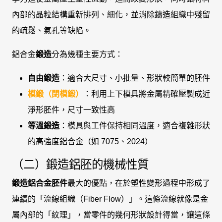
內部的晶粒結構重新排列、細化，並消除鑄造組織中殘留
的疏鬆、氣孔等缺陷。
鋁合金
鍛造
分為幾種主要方式：
自由鍛造
：適合大尺寸、小批量、形狀較簡單的胚件
模鍛（閉模鍛）
：利用上下模具將金屬精確壓製成近
淨形胚件，尺寸一致性高
等溫鍛造
：模具與工件保持相同溫度，適合複雜形狀
的高強度鋁合金（如 7075、2024）
（二）鍛造鋁胚的機械性質
鍛造鋁合金胚件
最大的優點，在於塑性變形過程中形成了
連續的「流線組織（Fiber Flow）」。這條流線就像是金
屬內部的「紋理」，當零件的幾何形狀設計得當，讓這條