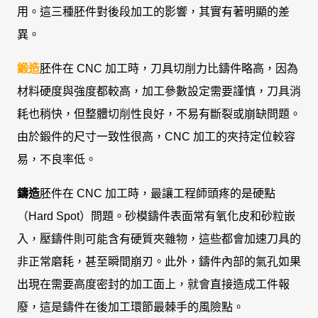
用。這三種胚件對後段加工的影響，其實有著明顯的差
異。
鍛造
胚件在 CNC 加工時，刀具切削力比鑄件略高，因為
材料硬度與強度都較高，加工參數設定需要謹慎，刀具消
耗也稍快，但整體切削性良好，不易有斷裂或崩缺問題。
由於鍛件的尺寸一致性很高，CNC 加工的夾持定位較容
易，不良率低。
鑄造
胚件在 CNC 加工時，最讓工程師頭疼的是硬點
（Hard Spot）問題。砂模鑄件表面常有氧化皮和砂粒嵌
入，壓鑄件則可能含有硬質夾雜物，這些都會加速刀具的
非正常磨耗，甚至瞬間崩刃。此外，鑄件內部的氣孔如果
出現在需要高度密封的加工面上，就會直接造成工件報
廢，這是鑄件在後加工環節最棘手的風險點。