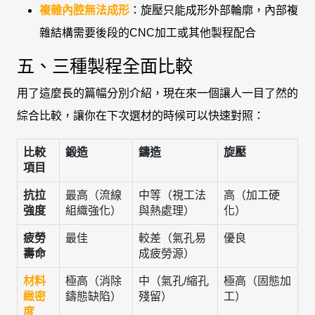
複雜內腔無法成形
：旋壓只能成形外部輪廓，內部複
雜結構需要後段的CNC加工或其他製程配合
五、三種製程全面比較
用了這麼長的篇幅分別介紹，現在來一個讓人一目了然的
綜合比較，讓你在下次選材的時候可以快速對照：
比較
鍛造
鑄造
旋壓
項目
抗拉
最高（流線
中等（視工法
高（加工硬
強度
組織強化）
與熱處理）
化）
疲勞
最佳
較差（氣孔易
優良
壽命
成疲勞源）
材料
極高（消除
中（氣孔/縮孔
極高（固態加
緻密
鑄態缺陷）
殘留）
工）
度