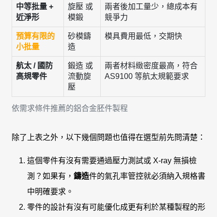
中等批量 +
旋壓 或
兩者後加工量少，總成本有
近淨形
模鍛
競爭力
預算有限的
砂模鑄
模具費用最低，交期快
小批量
造
航太 / 國防
鍛造 或
兩者材料緻密度最高，符合
高規零件
流動旋
AS9100 等航太規範要求
壓
依需求條件推薦的鋁合金胚件製程
除了上表之外，以下幾個問題也值得在選型前先問清楚：
這個零件有沒有需要通過壓力測試或 X-ray 無損檢
測？如果有，
鑄造
件的氣孔率管控就必須納入規格書
中明確要求。
零件的設計有沒有可能優化成更有利於某種製程的形