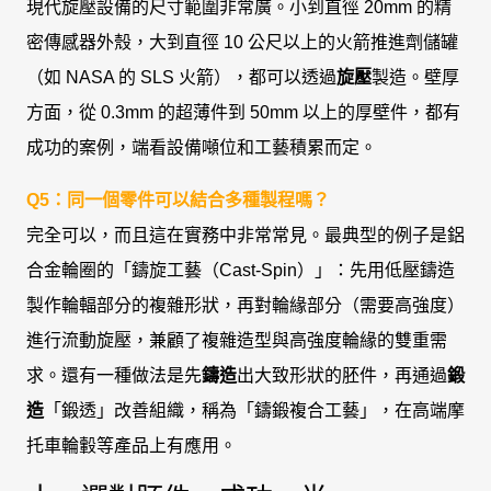
現代旋壓設備的尺寸範圍非常廣。小到直徑 20mm 的精
密傳感器外殼，大到直徑 10 公尺以上的火箭推進劑儲罐
（如 NASA 的 SLS 火箭），都可以透過
旋壓
製造。壁厚
方面，從 0.3mm 的超薄件到 50mm 以上的厚壁件，都有
成功的案例，端看設備噸位和工藝積累而定。
Q5：同一個零件可以結合多種製程嗎？
完全可以，而且這在實務中非常常見。最典型的例子是鋁
合金輪圈的「鑄旋工藝（Cast-Spin）」：先用低壓鑄造
製作輪輻部分的複雜形狀，再對輪緣部分（需要高強度）
進行流動旋壓，兼顧了複雜造型與高強度輪緣的雙重需
求。還有一種做法是先
鑄造
出大致形狀的胚件，再通過
鍛
造
「鍛透」改善組織，稱為「鑄鍛複合工藝」，在高端摩
托車輪轂等產品上有應用。