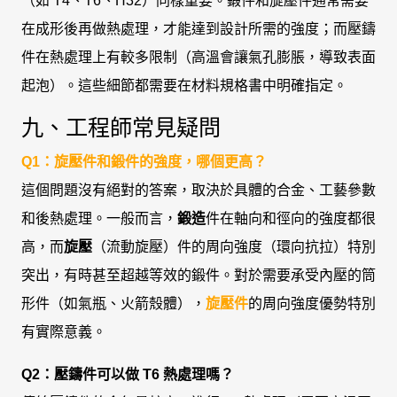
（如 T4、T6、H32）同樣重要。鍛件和旋壓件通常需要
在成形後再做熱處理，才能達到設計所需的強度；而壓鑄
件在熱處理上有較多限制（高溫會讓氣孔膨脹，導致表面
起泡）。這些細節都需要在材料規格書中明確指定。
九、工程師常見疑問
Q1：旋壓件和鍛件的強度，哪個更高？
這個問題沒有絕對的答案，取決於具體的合金、工藝參數
和後熱處理。一般而言，
鍛造
件在軸向和徑向的強度都很
高，而
旋壓
（流動旋壓）件的周向強度（環向抗拉）特別
突出，有時甚至超越等效的鍛件。對於需要承受內壓的筒
形件（如氣瓶、火箭殼體），
旋壓件
的周向強度優勢特別
有實際意義。
Q2：壓鑄件可以做 T6 熱處理嗎？