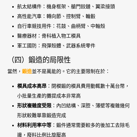
航太結構件：機身框架、艙門鉸鏈、翼梁接頭
高性能汽車：轉向節、控制臂、輪轂
自行車競技用件：花鼓、曲柄臂、中軸殼
醫療器材：骨科植入物工模具
軍工國防：飛彈殼體、武器系統零件
（四）鍛造的局限性
當然，
鍛造
並不是萬能的。它的主要限制在於：
模具成本高昂
：閉模鍛的模具費用動輒數十萬台幣，
小批量生產的攤提成本非常高
形狀複雜度受限
：內凹結構、深腔、薄壁等複雜幾何
形狀較難單靠鍛造完成
材料利用率中等
：鍛件通常需要較多的後加工去除毛
邊，廢料比例比旋壓高