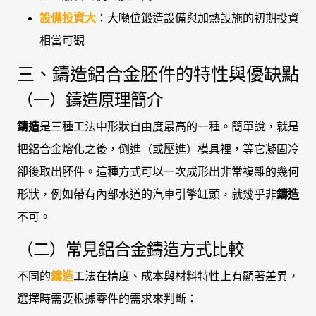
設備投資大
：大噸位鍛造設備與加熱設施的初期投資
相當可觀
三、鑄造鋁合金胚件的特性與優缺點
（一）鑄造原理簡介
鑄造
是三種工法中形狀自由度最高的一種。簡單說，就是
把鋁合金熔化之後，倒進（或壓進）模具裡，等它凝固冷
卻後取出胚件。這種方式可以一次成形出非常複雜的幾何
形狀，例如帶有內部水道的汽車引擎缸頭，就幾乎非
鑄造
不可。
（二）常見鋁合金鑄造方式比較
不同的
鑄造
工法在精度、成本與材料特性上有顯著差異，
選擇時需要根據零件的需求來判斷：