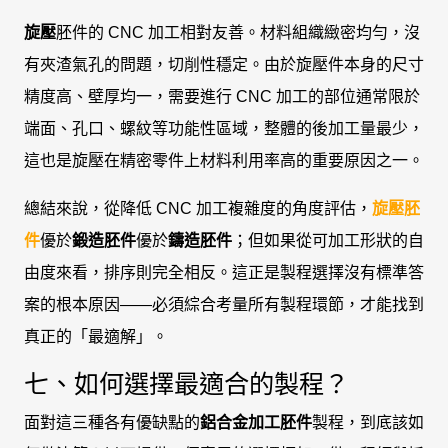
旋壓
胚件的 CNC 加工相對友善。材料組織緻密均勻，沒
有夾渣氣孔的問題，切削性穩定。由於旋壓件本身的尺寸
精度高、壁厚均一，需要進行 CNC 加工的部位通常限於
端面、孔口、螺紋等功能性區域，整體的後加工量最少，
這也是旋壓在精密零件上材料利用率高的重要原因之一。
總結來說，從降低 CNC 加工複雜度的角度評估，
旋壓胚
件
優於
鍛造胚件
優於
鑄造胚件
；但如果從可加工形狀的自
由度來看，排序則完全相反。這正是製程選擇沒有標準答
案的根本原因——必須綜合考量所有製程環節，才能找到
真正的「最適解」。
七、如何選擇最適合的製程？
面對這三種各有優缺點的
鋁合金加工胚件
製程，到底該如