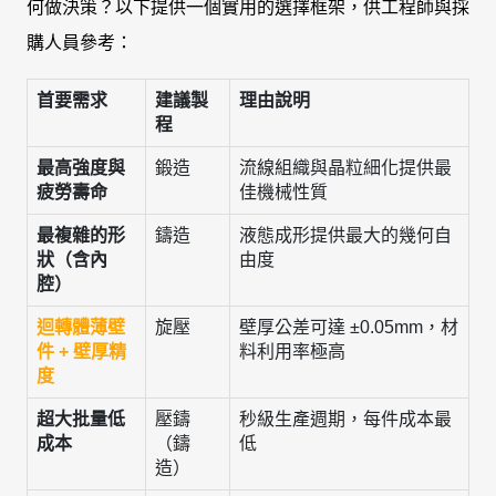
何做決策？以下提供一個實用的選擇框架，供工程師與採
購人員參考：
首要需求
建議製
理由說明
程
最高強度與
鍛造
流線組織與晶粒細化提供最
疲勞壽命
佳機械性質
最複雜的形
鑄造
液態成形提供最大的幾何自
狀（含內
由度
腔）
迴轉體薄壁
旋壓
壁厚公差可達 ±0.05mm，材
件 + 壁厚精
料利用率極高
度
超大批量低
壓鑄
秒級生產週期，每件成本最
成本
（鑄
低
造）