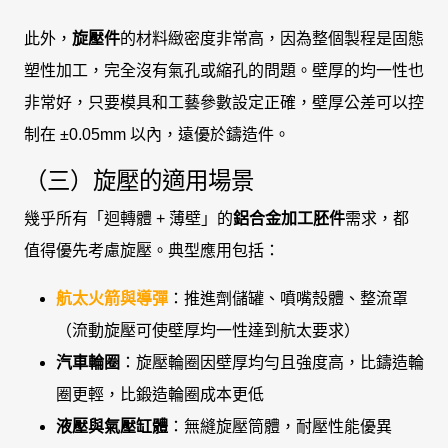
此外，
旋壓件
的材料緻密度非常高，因為整個製程是固態
塑性加工，完全沒有氣孔或縮孔的問題。壁厚的均一性也
非常好，只要模具和工藝參數設定正確，壁厚公差可以控
制在 ±0.05mm 以內，遠優於鑄造件。
（三）旋壓的適用場景
幾乎所有「迴轉體 + 薄壁」的
鋁合金加工胚件
需求，都
值得優先考慮旋壓。典型應用包括：
航太火箭與導彈
：推進劑儲罐、噴嘴殼體、整流罩
（流動旋壓可使壁厚均一性達到航太要求）
汽車輪圈
：旋壓輪圈因壁厚均勻且強度高，比鑄造輪
圈更輕，比鍛造輪圈成本更低
液壓與氣壓缸體
：無縫旋壓筒體，耐壓性能優異