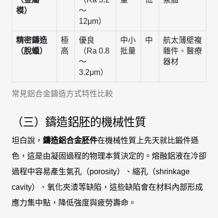
模）
～
12μm）
精密鑄造
極
優良
中小
中
航太薄壁複
（脫蠟）
高
（Ra 0.8
批量
雜件、醫療
～
器材
3.2μm）
常見鋁合金鑄造方式特性比較
（三）鑄造鋁胚的機械性質
坦白說，
鑄造鋁合金胚件
在機械性質上先天就比鍛件遜
色，這是由凝固過程的物理本質決定的。熔融鋁液在冷卻
過程中容易產生氣孔（porosity）、縮孔（shrinkage
cavity）、氧化夾渣等缺陷，這些缺陷會在材料內部形成
應力集中點，降低強度與疲勞壽命。