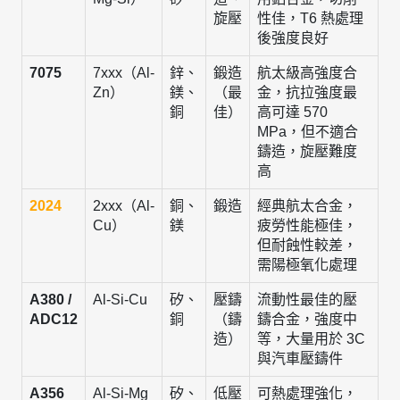
旋壓
性佳，T6 熱處理
後強度良好
7075
7xxx（Al-
鋅、
鍛造
航太級高強度合
Zn）
鎂、
（最
金，抗拉強度最
銅
佳）
高可達 570
MPa，但不適合
鑄造，旋壓難度
高
2024
2xxx（Al-
銅、
鍛造
經典航太合金，
Cu）
鎂
疲勞性能極佳，
但耐蝕性較差，
需陽極氧化處理
A380 /
Al-Si-Cu
矽、
壓鑄
流動性最佳的壓
ADC12
銅
（鑄
鑄合金，強度中
造）
等，大量用於 3C
與汽車壓鑄件
A356
Al-Si-Mg
矽、
低壓
可熱處理強化，