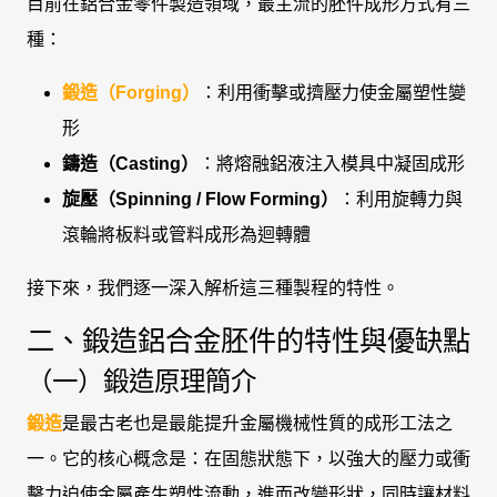
目前在鋁合金零件製造領域，最主流的胚件成形方式有三
種：
鍛造（Forging）
：利用衝擊或擠壓力使金屬塑性變
形
鑄造（Casting）
：將熔融鋁液注入模具中凝固成形
旋壓（Spinning / Flow Forming）
：利用旋轉力與
滾輪將板料或管料成形為迴轉體
接下來，我們逐一深入解析這三種製程的特性。
二、鍛造鋁合金胚件的特性與優缺點
（一）鍛造原理簡介
鍛造
是最古老也是最能提升金屬機械性質的成形工法之
一。它的核心概念是：在固態狀態下，以強大的壓力或衝
擊力迫使金屬產生塑性流動，進而改變形狀，同時讓材料